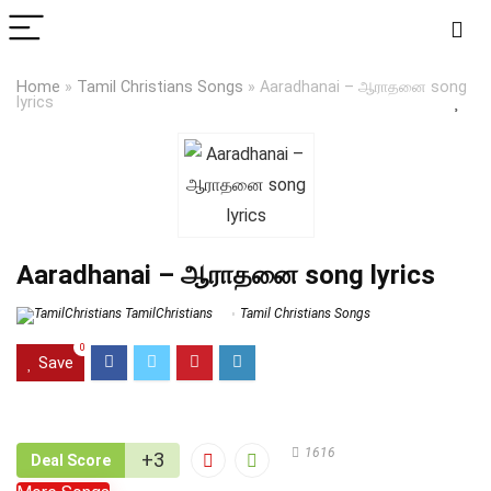
Home
»
Tamil Christians Songs
»
Aaradhanai – ஆராதனை song
lyrics
Aaradhanai – ஆராதனை song lyrics
TamilChristians
Tamil Christians Songs
0
Save
1616
+3
Deal Score