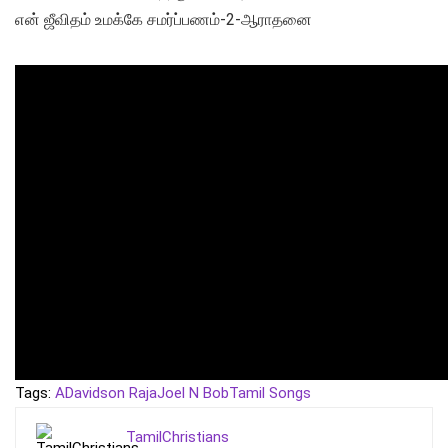
என் ஜீவிதம் உமக்கே சமர்ப்பணம்-2-ஆராதனை
Tags:
A
Davidson Raja
Joel N Bob
Tamil Songs
TamilChristians