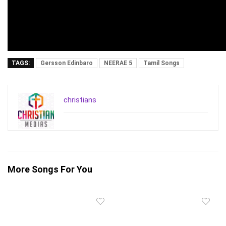
TAGS:
Gersson Edinbaro
NEERAE 5
Tamil Songs
christians
More Songs For You