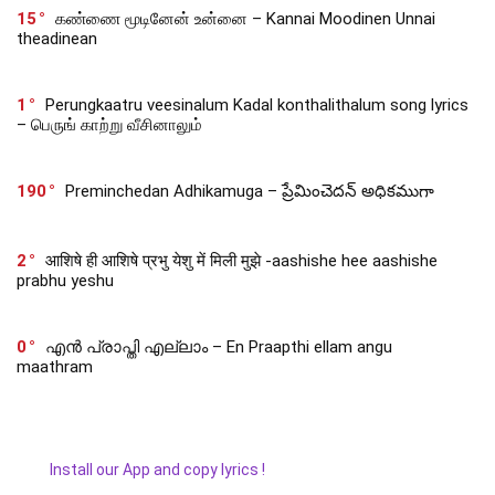
15
கண்ணை மூடினேன் உன்னை – Kannai Moodinen Unnai
theadinean
1
Perungkaatru veesinalum Kadal konthalithalum song lyrics
– பெருங் காற்று வீசினாலும்
190
Preminchedan Adhikamuga – ప్రేమించెదన్ అధికముగా
2
आशिषे ही आशिषे प्रभु येशु में मिली मुझे -aashishe hee aashishe
prabhu yeshu
0
എൻ പ്രാപ്തി എല്ലാം – En Praapthi ellam angu
maathram
Install our App and copy lyrics !