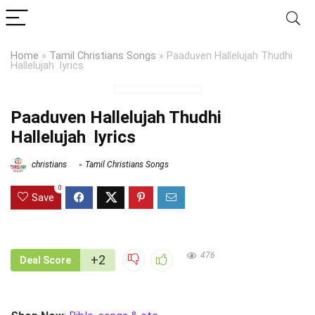
Home
»
Tamil Christians Songs
»
Paaduven Hallelujah Thudhi
Hallelujah lyrics
Paaduven Hallelujah Thudhi
Hallelujah lyrics
christians
Tamil Christians Songs
0
Save
476
+2
Deal Score