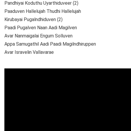
Pandhiyai Koduthu Uyarthiduveer (2)
Paaduven Hallelujah Thudhi Hallelujah
Kirubayai Pugalndhiduven (2)
Paadi Pugalven Naan Aadi Magilven
Avar Nanmaigalai Engum Solluven
Appa Samugathil Aadi Paadi Magilndhiruppen
Avar Isravelin Vallavarae