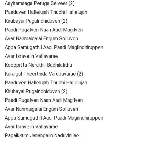
Aayiramaaga Peruga Seiveer (2)
Paaduven Hallelujah Thudhi Hallelujah
Kirubayai Pugalndhiduven (2)
Paadi Pugalven Naan Aadi Magilven
Avar Nanmaigalai Engum Solluven
Appa Samugathil Aadi Paadi Magilndhiruppen
Avar Isravelin Vallavarae
Kooppitta Nerathil Badhilalithu
Kuraigal Theerthida Varubavarae (2)
Paaduven Hallelujah Thudhi Hallelujah
Kirubayai Pugalndhiduven (2)
Paadi Pugalven Naan Aadi Magilven
Avar Nanmaigalai Engum Solluven
Appa Samugathil Aadi Paadi Magilndhiruppen
Avar Isravelin Vallavarae
Pagaikkum Janangalin Naduvinilae