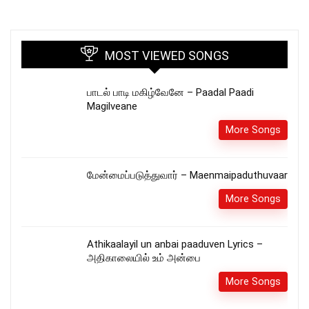
MOST VIEWED SONGS
பாடல் பாடி மகிழ்வேனே – Paadal Paadi
Magilveane
More Songs
மேன்மைப்படுத்துவார் – Maenmaipaduthuvaar
More Songs
Athikaalayil un anbai paaduven Lyrics –
அதிகாலையில் உம் அன்பை
More Songs