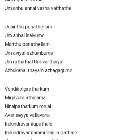
Um anbu ennai vazha vaithathe
Udainthu ponathellam
Um anbal inaiyume
Marithu ponathellam
Um aviyal ezhumbume
Um rathathal Um varthaiyal
Azhukana ithayam azhagagume
Vendikolgiratharkum
Migavum athigamai
Ninaipatharkum melai
Avar seyya vallavarai
Irukindravar irupathale
Irukindravar nammudan irupathale