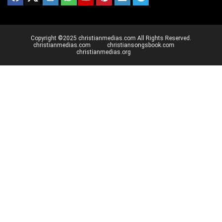
Copyright ©2025 christianmedias.com All Rights Reserved.
christianmedias.com
christiansongsbook.com
christianmedias.org