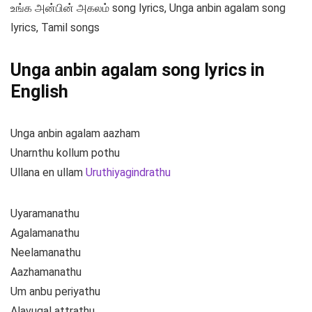
உங்க அன்பின் அகலம் song lyrics, Unga anbin agalam song
lyrics, Tamil songs
Unga anbin agalam song lyrics in
English
Unga anbin agalam aazham
Unarnthu kollum pothu
Ullana en ullam
Uruthiyagindrathu
Uyaramanathu
Agalamanathu
Neelamanathu
Aazhamanathu
Um anbu periyathu
Alavugal attrathu