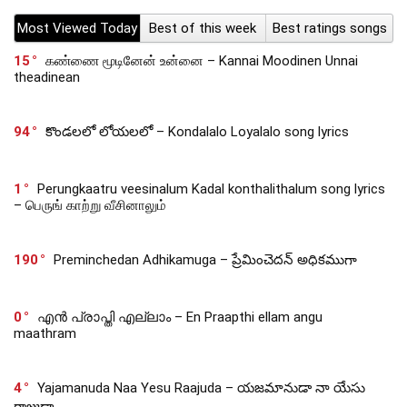
Most Viewed Today
Best of this week
Best ratings songs
15
கண்ணை மூடினேன் உன்னை – Kannai Moodinen Unnai
theadinean
94
కొండలలో లోయలలో – Kondalalo Loyalalo song lyrics
1
Perungkaatru veesinalum Kadal konthalithalum song lyrics
– பெருங் காற்று வீசினாலும்
190
Preminchedan Adhikamuga – ప్రేమించెదన్ అధికముగా
0
എൻ പ്രാപ്തി എല്ലാം – En Praapthi ellam angu
maathram
4
Yajamanuda Naa Yesu Raajuda – యజమానుడా నా యేసు