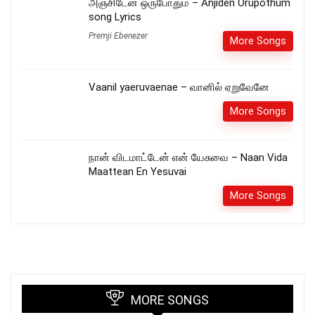
அஞ்சிடேன் ஒருபோதும் – Anjiden Orupothum
song Lyrics
Premji Ebenezer
More Songs
Vaanil yaeruvaenae – வானில் ஏறுவேனே
More Songs
நான் விடமாட்டேன் என் யேசுவை – Naan Vida
Maattean En Yesuvai
More Songs
MORE SONGS