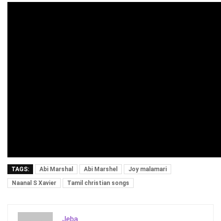
TAGS:
Abi Marshal
Abi Marshel
Joy malamari
Naanal S Xavier
Tamil christian songs
Jeba