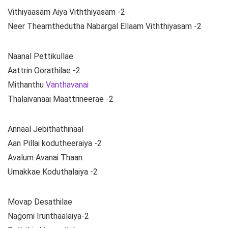
Vithiyaasam Aiya Viththiyasam -2
Neer Thearnthedutha Nabargal Ellaam Viththiyasam -2
Naanal Pettikullae
Aattrin Oorathilae -2
Mithanthu
Vanthavanai
Thalaivanaai Maattrineerae -2
Annaal Jebithathinaal
Aan Pillai kodutheeraiya -2
Avalum Avanai Thaan
Umakkae Koduthalaiya -2
Movap Desathilae
Nagomi Irunthaalaiya-2