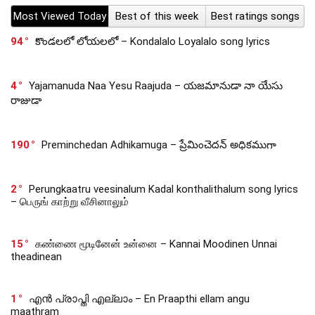
Most Viewed Today
Best of this week
Best ratings songs
94
కొండలలో లోయలలో – Kondalalo Loyalalo song lyrics
4
Yajamanuda Naa Yesu Raajuda – యజమానుడా నా యేసు
రాజుడా
190
Preminchedan Adhikamuga – ప్రేమించెదన్ అధికముగా
2
Perungkaatru veesinalum Kadal konthalithalum song lyrics
– பெருங் காற்று வீசினாலும்
15
கண்ணை மூடினேன் உன்னை – Kannai Moodinen Unnai
theadinean
1
എൻ പ്രാപ്തി എല്ലാം – En Praapthi ellam angu
maathram