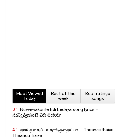
Most Viewed
Best of this
Best ratings
Today
week
songs
0
Nuvvivvakunte Edi Ledaya song lyrics –
నువ్వివ్వకుంటే ఏదీ లేదయా
4
தாங்குதைய்யா தாங்குதைய்யா – Thaanguthaiya
Thaanguthaiya