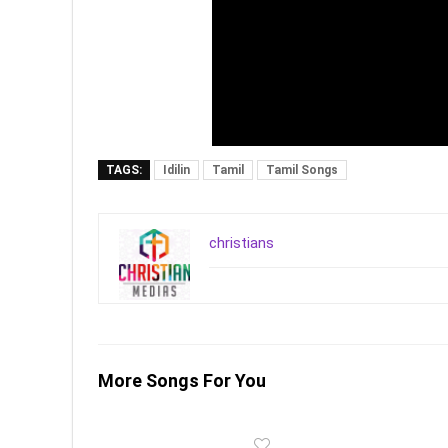
TAGS:
Idilin
Tamil
Tamil Songs
christians
More Songs For You