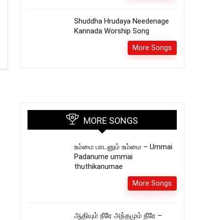
Shuddha Hrudaya Needenage
Kannada Worship Song
More Songs
MORE SONGS
உம்மை பாடனும் உம்மை – Ummai
Padanume ummai
thuthikanumae
More Songs
ஆதியும் நீரே அந்தமும் நீரே –