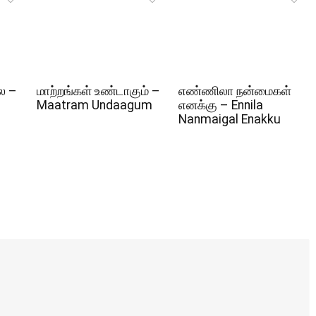
ல –
மாற்றங்கள் உண்டாகும் –
எண்ணிலா நன்மைகள்
Maatram Undaagum
எனக்கு – Ennila
Nanmaigal Enakku