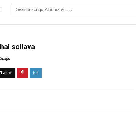
t
ai sollava
s Songs