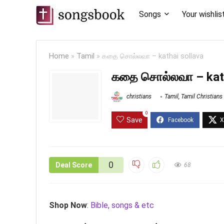
Songs
Your wishlis
Home
»
Tamil
»
கதை சொல்லவா – kathai sollava
கதை சொல்லவா – kath
christians
Tamil
,
Tamil Christian
0
Save
0
Deal Score
68
Shop Now
:
Bible, songs & etc