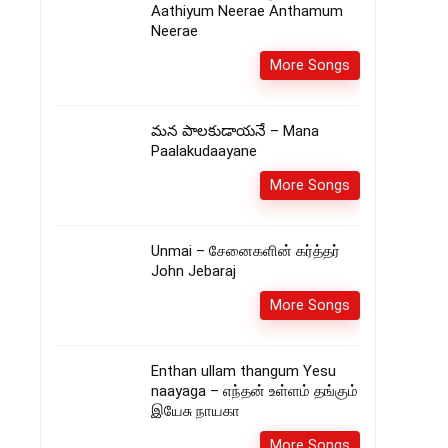
Aathiyum Neerae Anthamum
Neerae
More Songs
మన పాలకుడాయనే – Mana
Paalakudaayane
More Songs
Unmai – சேனைகளின் கர்த்தர்
John Jebaraj
More Songs
Enthan ullam thangum Yesu
naayaga – எந்தன் உள்ளம் தங்கும்
இயேசு நாயகா
More Songs