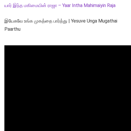
யார் இந்த மகிமையின் ராஜா – Yaar Intha Mahimaiyin Raja
இயேசுவே உங்க முகத்தை பார்த்து | Yesuve Unga Mugathai
Paarthu