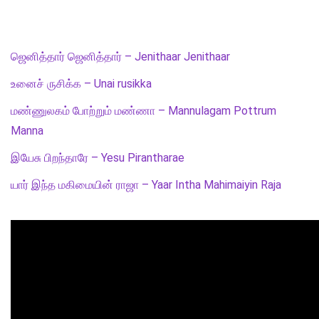
ஜெனித்தார் ஜெனித்தார் – Jenithaar Jenithaar
உனைச் ருசிக்க – Unai rusikka
மண்ணுலகம் போற்றும் மண்ணா – Mannulagam Pottrum
Manna
இயேசு பிறந்தாரே – Yesu Pirantharae
யார் இந்த மகிமையின் ராஜா – Yaar Intha Mahimaiyin Raja