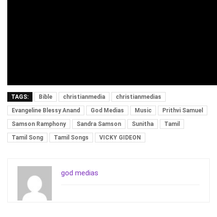
TAGS:
Bible
christianmedia
christianmedias
Evangeline Blessy Anand
God Medias
Music
Prithvi Samuel
Samson Ramphony
Sandra Samson
Sunitha
Tamil
Tamil Song
Tamil Songs
VICKY GIDEON
god medias