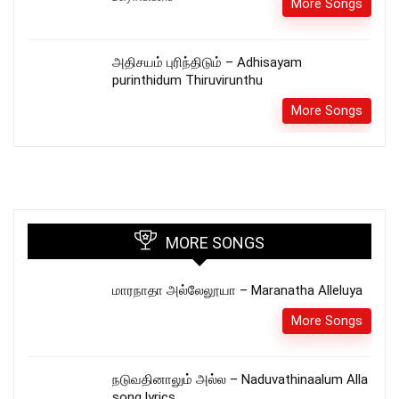
More Songs
அதிசயம் புரிந்திடும் – Adhisayam
purinthidum Thiruvirunthu
More Songs
MORE SONGS
மாரநாதா அல்லேலூயா – Maranatha Alleluya
More Songs
நடுவதினாலும் அல்ல – Naduvathinaalum Alla
song lyrics