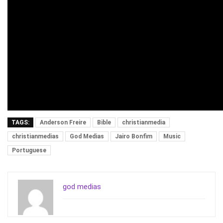
TAGS:
Anderson Freire
Bible
christianmedia
christianmedias
God Medias
Jairo Bonfim
Music
Portuguese
god medias