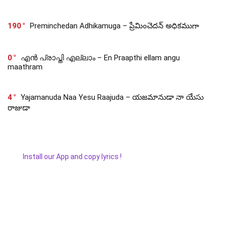
190
Preminchedan Adhikamuga – ప్రేమించెదన్ అధికముగా
0
എൻ പ്രാപ്തി എല്ലാം – En Praapthi ellam angu
maathram
4
Yajamanuda Naa Yesu Raajuda – యజమానుడా నా యేసు
రాజుడా
Install our App and copy lyrics !