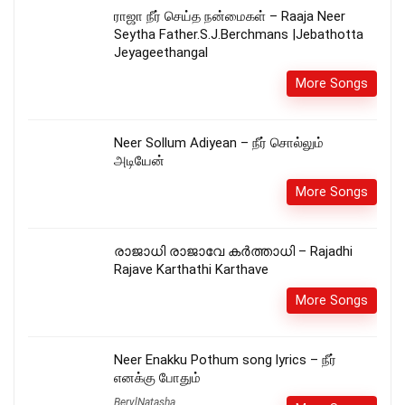
ராஜா நீர் செய்த நன்மைகள் – Raaja Neer
Seytha Father.S.J.Berchmans |Jebathotta
Jeyageethangal
More Songs
Neer Sollum Adiyean – நீர் சொல்லும்
அடியேன்
More Songs
രാജാധി രാജാവേ കർത്താധി – Rajadhi
Rajave Karthathi Karthave
More Songs
Neer Enakku Pothum song lyrics – நீர்
எனக்கு போதும்
BerylNatasha