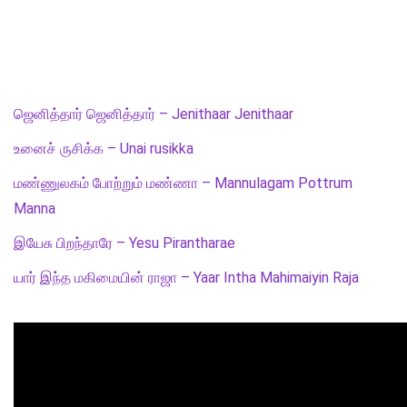
ஜெனித்தார் ஜெனித்தார் – Jenithaar Jenithaar
உனைச் ருசிக்க – Unai rusikka
மண்ணுலகம் போற்றும் மண்ணா – Mannulagam Pottrum
Manna
இயேசு பிறந்தாரே – Yesu Pirantharae
யார் இந்த மகிமையின் ராஜா – Yaar Intha Mahimaiyin Raja