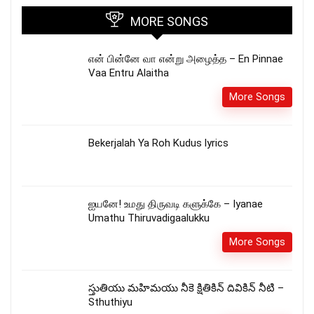
MORE SONGS
என் பின்னே வா என்று அழைத்த – En Pinnae
Vaa Entru Alaitha
More Songs
Bekerjalah Ya Roh Kudus lyrics
ஐயனே! உமது திருவடி களுக்கே – Iyanae
Umathu Thiruvadigaalukku
More Songs
స్తుతియు మహిమయు నీకె క్షితికిన్ దివికిన్ నీటి –
Sthuthiyu