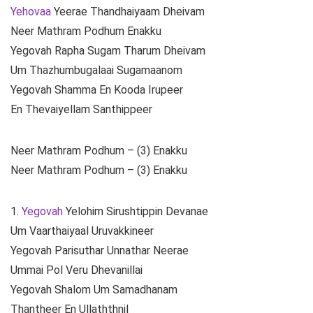
Yehovaa
Yeerae Thandhaiyaam Dheivam
Neer Mathram Podhum Enakku
Yegovah Rapha Sugam Tharum Dheivam
Um Thazhumbugalaai Sugamaanom
Yegovah Shamma En Kooda Irupeer
En Thevaiyellam Santhippeer
Neer Mathram Podhum – (3) Enakku
Neer Mathram Podhum – (3) Enakku
1.
Yegovah
Yelohim Sirushtippin Devanae
Um Vaarthaiyaal Uruvakkineer
Yegovah Parisuthar Unnathar Neerae
Ummai Pol Veru Dhevanillai
Yegovah Shalom Um Samadhanam
Thantheer En Ullaththnil