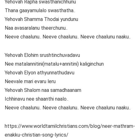
Yehovah Rapha swasthanichhunu
Thana gaayamulalo swasthatha..
Yehovah Shamma Thodai yundunu
Naa avasaralanu theerchunu..
Neeve chaalunu.. Neeve chaalunu.. Neeve chaalunu naaku..
Yehovah Elohim srushtinchuvadavu
Nee matalannitini(matalu+annitini) kaliginchun
Yehovah Elyon athyunnathudavu
Neevale mari evaru leru
Yehovah Shalom naa samadhaanam
Ichhinavu nee shaanthi naalo..
Neeve chaalunu.. Neeve chaalunu.. Neeve chaalunu naaku..
https://www.worldtamilchristians.com/blog/neer-mathram-
enakku-christian-song-lyrics/