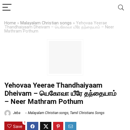
Home
»
Malayalam Christian songs
»
Yehovaa Yeerae
Thandhaiyaam Dheivam – யெகோவா யீரே தந்தையாம் – Neer
Mathram Pothum
Yehovaa Yeerae Thandhaiyaam
Dheivam – யெகோவா யீரே தந்தையாம்
– Neer Mathram Pothum
Jeba
Malayalam Christian songs
,
Tamil Christians Songs
0
Save