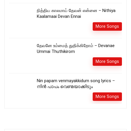
நித்திய காலமாய் தேவன் என்னை – Nithiya
Kaalamaai Devan Ennai
More Songs
தேவனே உம்மைத் துதிக்கிறோம் – Devanae
Ummai Thuthikirom
More Songs
Nin papam venmayakkidum song lyrics –
നിൻ പാപം വെണ്മയാക്കിടും
More Songs