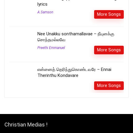
lyrics
A.Samson
More Songs
Nee Unakku sonthamallavae – நீயுனக்கு
சொந்தமல்லவே
Preethi Emmanuel
More Songs
என்னைத் தெரிந்துகொண்டவரே – Ennai
Therinthu Kondavare
More Songs
Christian Medias !