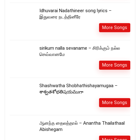
Idhuvarai Nadathineer song lyrics –
இதுவரை நடத்தினீரே
More Songs
sirikum nalla sevaname – சிரிக்கும் நல்ல
செவ்வானமே
More Songs
Shashwatha Shobhathishayamugaa –
శాశ్వతశోభతిషయముగా
More Songs
ஆனந்த தைலத்தால் – Anantha Thailathaal
Abishegam
More Songs