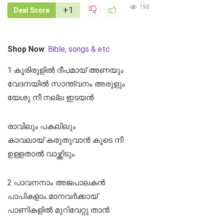
198
+1
Deal Score
Shop Now
:
Bible, songs & etc
1 കൂരിരുളിൽ ദീപമായ് അണയും
വേദനയിൽ സാന്ത്വനം അരുളും
യേശു നീ നല്ല ഇടയൻ
രാവിലും പകലിലും
കാവലായ് കരുതുവാൻ കൂടെ നീ
ഉള്ളതാൽ വാഴ്ത്തിടും
2 പാവനനാം അജപാലകൻ
പാപികളാം മാനവർക്കായ്
പാണികളിൽ മുറിവേറ്റു താൻ