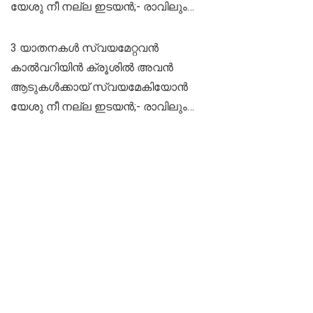
യേശു നീ നല്ല ഇടയൻ;- രാവിലും…
3 യാതനകൾ സ്വയമേറ്റവൻ
കാൽവറിയിൻ ക്രൂശിൽ അവൻ
ആടുകൾക്കായ് സ്വയമേകിയോൻ
യേശു നീ നല്ല ഇടയൻ;- രാവിലും…