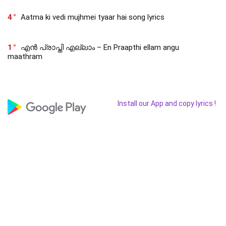
4
Aatma ki vedi mujhmei tyaar hai song lyrics
1
എൻ പ്രാപ്തി എല്ലാം – En Praapthi ellam angu
maathram
Install our App and copy lyrics !