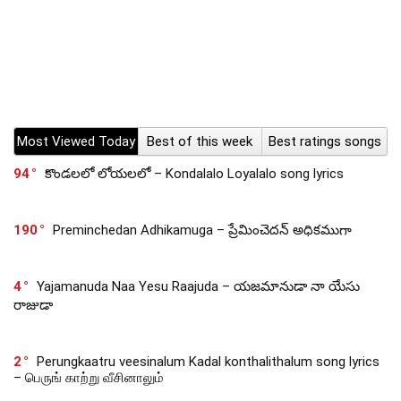
Most Viewed Today
Best of this week
Best ratings songs
94
కొండలలో లోయలలో – Kondalalo Loyalalo song lyrics
190
Preminchedan Adhikamuga – ప్రేమించెదన్ అధికముగా
4
Yajamanuda Naa Yesu Raajuda – యజమానుడా నా యేసు
రాజుడా
2
Perungkaatru veesinalum Kadal konthalithalum song lyrics
– பெருங் காற்று வீசினாலும்