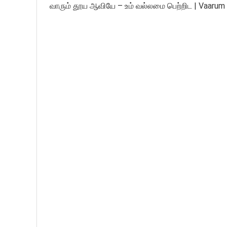
வாரும் தூய ஆவியே – உம் வல்லமை பெற்றிட | Vaaru