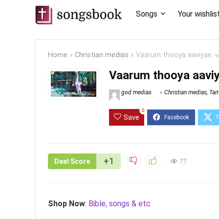
Songs
Your wishlis
Home
»
Christian medias
»
Vaarum thooya aaviyae -
Vaarum thooya aavi
god medias
Christian medias
,
Tam
0
Save
+1
Deal Score
77
Shop Now
:
Bible, songs & etc