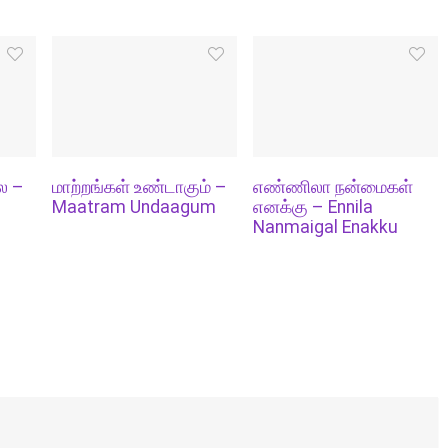
ல –
மாற்றங்கள் உண்டாகும் –
எண்ணிலா நன்மைகள்
Maatram Undaagum
எனக்கு – Ennila
Nanmaigal Enakku