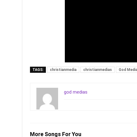
TAGS:
christianmedia
christianmedias
God Medi
god medias
More Songs For You