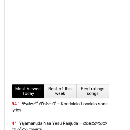
Most Viewed
Best of this
Best ratings
Today
week
songs
94
కొండలలో లోయలలో – Kondalalo Loyalalo song
lyrics
4
Yajamanuda Naa Yesu Raajuda – యజమానుడా
నా యేసు రాజుడా