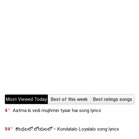
Most Viewed Today
Best of this week
Best ratings songs
4
Aatma ki vedi mujhmei tyaar hai song lyrics
94
కొండలలో లోయలలో – Kondalalo Loyalalo song lyrics