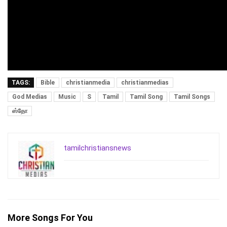
TAGS:
Bible
christianmedia
christianmedias
God Medias
Music
S
Tamil
Tamil Song
Tamil Songs
ஸ்தோ
tamilchristiansnews
More Songs For You