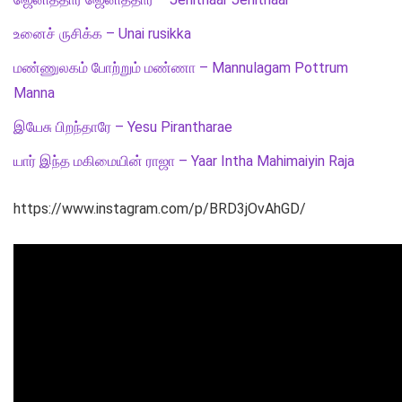
உனைச் ருசிக்க – Unai rusikka
மண்ணுலகம் போற்றும் மண்ணா – Mannulagam Pottrum
Manna
இயேசு பிறந்தாரே – Yesu Pirantharae
யார் இந்த மகிமையின் ராஜா – Yaar Intha Mahimaiyin Raja
https://www.instagram.com/p/BRD3jOvAhGD/