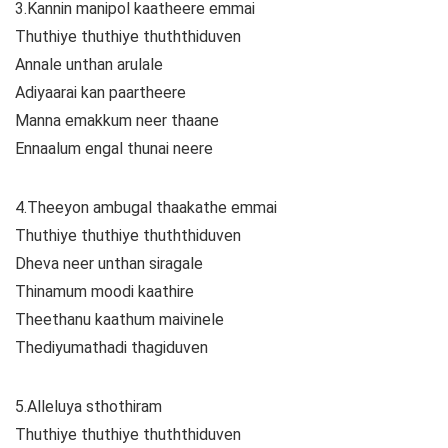
3.Kannin manipol kaatheere emmai
Thuthiye thuthiye thuththiduven
Annale unthan arulale
Adiyaarai kan paartheere
Manna emakkum neer thaane
Ennaalum engal thunai neere
4.Theeyon ambugal thaakathe emmai
Thuthiye thuthiye thuththiduven
Dheva neer unthan siragale
Thinamum moodi kaathire
Theethanu kaathum maivinele
Thediyumathadi thagiduven
5.Alleluya sthothiram
Thuthiye thuthiye thuththiduven