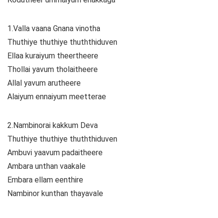
1.Valla vaana Gnana vinotha
Thuthiye thuthiye thuththiduven
Ellaa kuraiyum theertheere
Thollai yavum tholaitheere
Allal yavum arutheere
Alaiyum ennaiyum meetterae
2.Nambinorai kakkum Deva
Thuthiye thuthiye thuththiduven
Ambuvi yaavum padaitheere
Ambara unthan vaakale
Embara ellam eenthire
Nambinor kunthan thayavale