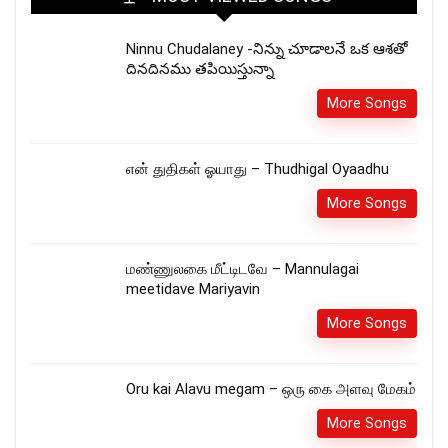
Ninnu Chudalaney -నిన్ను చూడాలనే ఒక ఆశతో
దినదినము తపియిస్తున్నా
More Songs
என் துதிகள் ஓயாது – Thudhigal Oyaadhu
More Songs
மண்ணுலகை மீட்டிடவே – Mannulagai
meetidave Mariyavin
More Songs
Oru kai Alavu megam – ஒரு கை அளவு மேகம்
More Songs