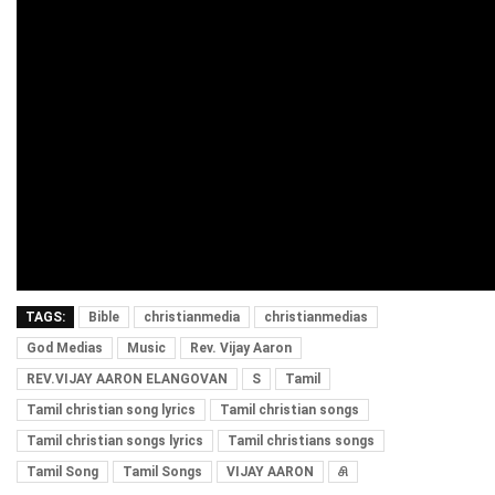
TAGS:
Bible
christianmedia
christianmedias
God Medias
Music
Rev. Vijay Aaron
REV.VIJAY AARON ELANGOVAN
S
Tamil
Tamil christian song lyrics
Tamil christian songs
Tamil christian songs lyrics
Tamil christians songs
Tamil Song
Tamil Songs
VIJAY AARON
சி