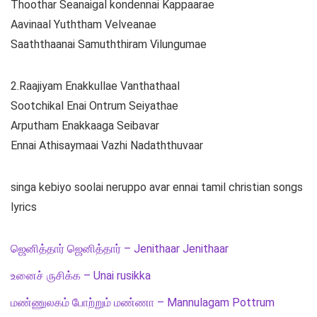
Thoothar Seanaigal kondennai Kappaarae
Aavinaal Yuththam Velveanae
Saaththaanai Samuththiram Vilungumae
2.Raajiyam Enakkullae Vanthathaal
Sootchikal Enai Ontrum Seiyathae
Arputham Enakkaaga Seibavar
Ennai Athisaymaai Vazhi Nadaththuvaar
singa kebiyo soolai neruppo avar ennai tamil christian songs
lyrics
ஜெனித்தார் ஜெனித்தார் – Jenithaar Jenithaar
உனைச் ருசிக்க – Unai rusikka
மண்ணுலகம் போற்றும் மண்ணா – Mannulagam Pottrum