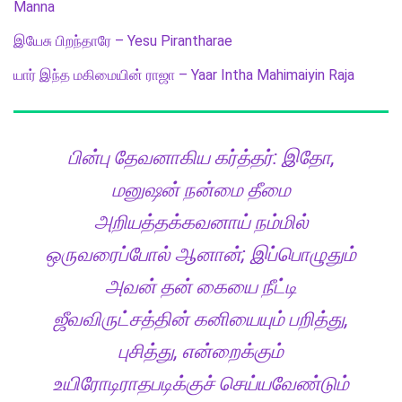
Manna
இயேசு பிறந்தாரே – Yesu Pirantharae
யார் இந்த மகிமையின் ராஜா – Yaar Intha Mahimaiyin Raja
பின்பு தேவனாகிய கர்த்தர்: இதோ,
மனுஷன் நன்மை தீமை
அறியத்தக்கவனாய் நம்மில்
ஒருவரைப்போல் ஆனான்; இப்பொழுதும்
அவன் தன் கையை நீட்டி
ஜீவவிருட்சத்தின் கனியையும் பறித்து,
புசித்து, என்றைக்கும்
உயிரோடிராதபடிக்குச் செய்யவேண்டும்