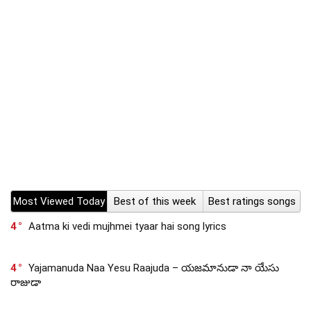
Most Viewed Today
Best of this week
Best ratings songs
4
Aatma ki vedi mujhmei tyaar hai song lyrics
4
Yajamanuda Naa Yesu Raajuda – యజమానుడా నా యేసు
రాజుడా