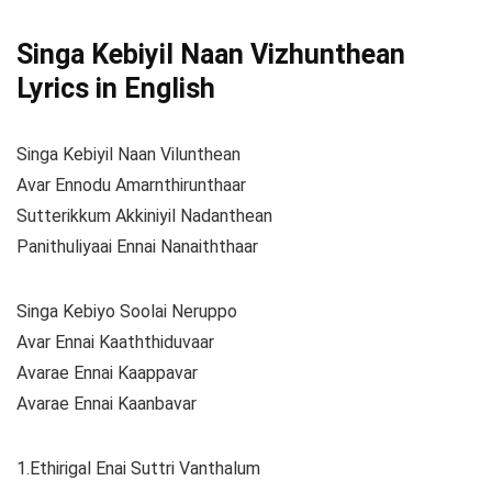
Singa Kebiyil Naan
Vizhunthean
Lyrics in English
Singa Kebiyil Naan Vilunthean
Avar Ennodu Amarnthirunthaar
Sutterikkum Akkiniyil Nadanthean
Panithuliyaai Ennai Nanaiththaar
Singa Kebiyo Soolai Neruppo
Avar Ennai Kaaththiduvaar
Avarae Ennai Kaappavar
Avarae Ennai Kaanbavar
1.Ethirigal Enai Suttri Vanthalum