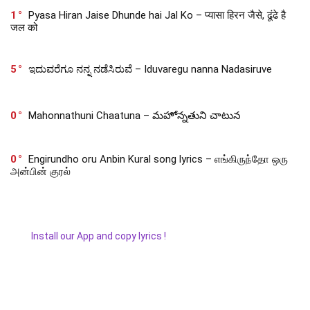
1
Pyasa Hiran Jaise Dhunde hai Jal Ko – प्यासा हिरन जैसे, ढूंढे है
जल को
5
ಇದುವರೆಗೂ ನನ್ನ ನಡೆಸಿರುವೆ – Iduvaregu nanna Nadasiruve
0
Mahonnathuni Chaatuna – మహోన్నతుని చాటున
0
Engirundho oru Anbin Kural song lyrics – எங்கிருந்தோ ஒரு
அன்பின் குரல்
Install our App and copy lyrics !