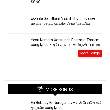
SONG
Ekkaala Saththam Vaanil Thonithidavae
எக்காள சத்தம் வானில் தொனித்திடவே
Yesu Namam Oottrunda Parimala Thailam
song lyrics – இயேசு நாமம் ஊற்றுண்ட பரிமள
More Songs
MORE SONGS
En Belaney En durugamey – என் பெலனே என்
துருகமே song lyrics