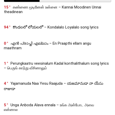
15
கண்ணை மூடினேன் உன்னை – Kannai Moodinen Unnai
theadinean
94
కొండలలో లోయలలో – Kondalalo Loyalalo song lyrics
0
എൻ പ്രാപ്തി എല്ലാം – En Praapthi ellam angu
maathram
1
Perungkaatru veesinalum Kadal konthalithalum song lyrics
– பெருங் காற்று வீசினாலும்
4
Yajamanuda Naa Yesu Raajuda – యజమానుడా నా యేసు
రాజుడా
5
Unga Anboda Alava ennala – உங்க அன்போட அளவ
என்னால