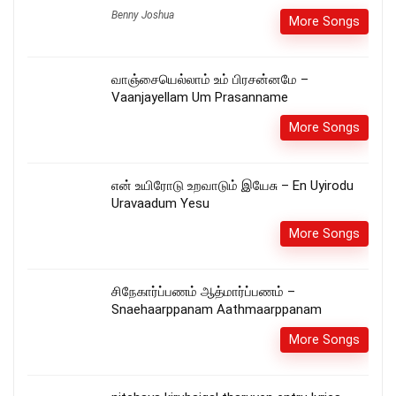
Benny Joshua
More Songs
வாஞ்சையெல்லாம் உம் பிரசன்னமே –
Vaanjayellam Um Prasanname
More Songs
என் உயிரோடு உறவாடும் இயேசு – En Uyirodu
Uravaadum Yesu
More Songs
சிநேகார்ப்பணம் ஆத்மார்ப்பணம் –
Snaehaarppanam Aathmaarppanam
More Songs