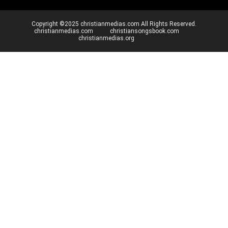
Copyright ©2025 christianmedias.com All Rights Reserved.
christianmedias.com
christiansongsbook.com
christianmedias.org