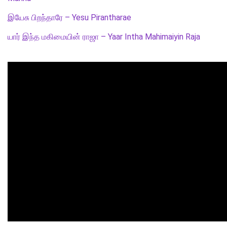
இயேசு பிறந்தாரே – Yesu Pirantharae
யார் இந்த மகிமையின் ராஜா – Yaar Intha Mahimaiyin Raja