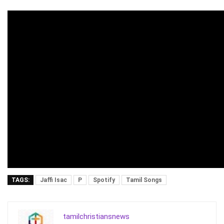
TAGS:
Jaffi Isac
P
Spotify
Tamil Songs
tamilchristiansnews