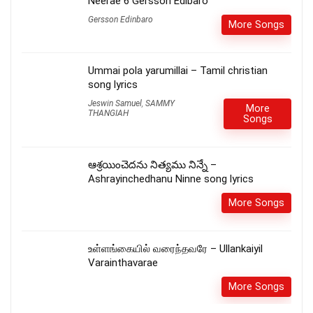
Neerae 6 Gersson Edibaro
Gersson Edinbaro
More Songs
Ummai pola yarumillai – Tamil christian
song lyrics
Jeswin Samuel
,
SAMMY
More
THANGIAH
Songs
ఆశ్రయించెదను నిత్యము నిన్నే –
Ashrayinchedhanu Ninne song lyrics
More Songs
உள்ளங்கையில் வரைந்தவரே – Ullankaiyil
Varainthavarae
More Songs