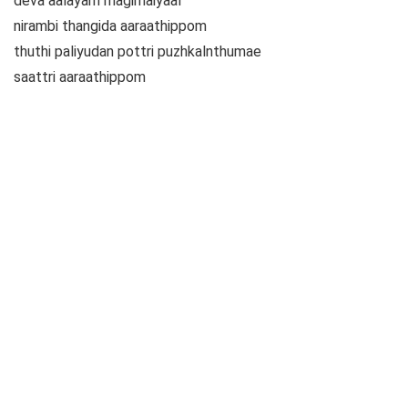
deva aalayam magimaiyaal
nirambi thangida aaraathippom
thuthi paliyudan pottri puzhkalnthumae
saattri aaraathippom