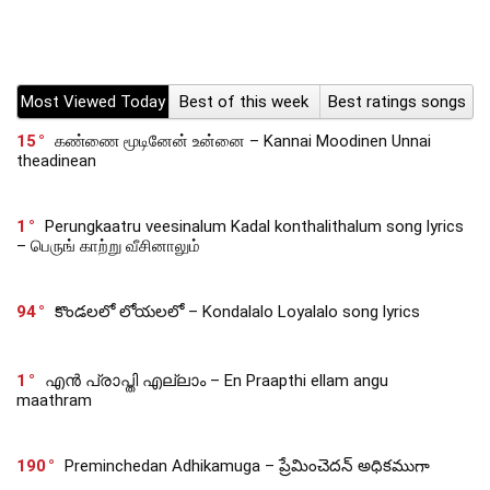
Most Viewed Today
Best of this week
Best ratings songs
15
கண்ணை மூடினேன் உன்னை – Kannai Moodinen Unnai
theadinean
1
Perungkaatru veesinalum Kadal konthalithalum song lyrics
– பெருங் காற்று வீசினாலும்
94
కొండలలో లోయలలో – Kondalalo Loyalalo song lyrics
1
എൻ പ്രാപ്തി എല്ലാം – En Praapthi ellam angu
maathram
190
Preminchedan Adhikamuga – ప్రేమించెదన్ అధికముగా