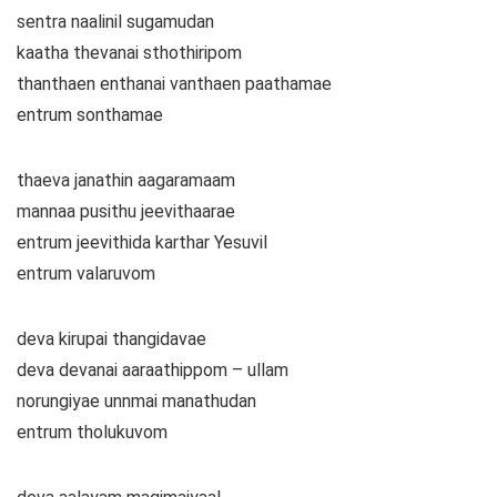
sentra naalinil sugamudan
kaatha thevanai sthothiripom
thanthaen enthanai vanthaen paathamae
entrum sonthamae
thaeva janathin aagaramaam
mannaa pusithu jeevithaarae
entrum jeevithida karthar Yesuvil
entrum valaruvom
deva kirupai thangidavae
deva devanai aaraathippom – ullam
norungiyae unnmai manathudan
entrum tholukuvom