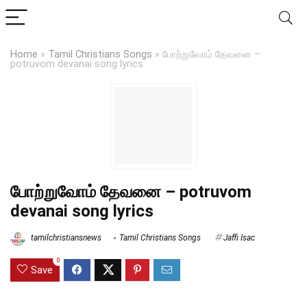
Home
»
Tamil Christians Songs
»
போற்றுவோம் தேவனை –
potruvom devanai song lyrics
போற்றுவோம் தேவனை – potruvom
devanai song lyrics
tamilchristiansnews
Tamil Christians Songs
Jaffi Isac
0
Save