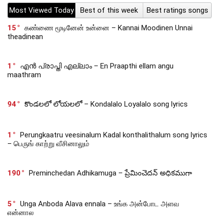
Most Viewed Today
Best of this week
Best ratings songs
15
கண்ணை மூடினேன் உன்னை – Kannai Moodinen Unnai
theadinean
1
എൻ പ്രാപ്തി എല്ലാം – En Praapthi ellam angu
maathram
94
కొండలలో లోయలలో – Kondalalo Loyalalo song lyrics
1
Perungkaatru veesinalum Kadal konthalithalum song lyrics
– பெருங் காற்று வீசினாலும்
190
Preminchedan Adhikamuga – ప్రేమించెదన్ అధికముగా
5
Unga Anboda Alava ennala – உங்க அன்போட அளவ
என்னால