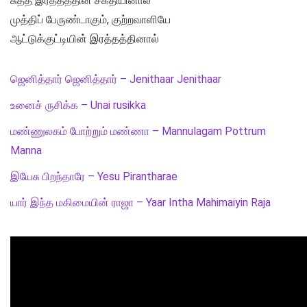
சுத்த இரத்தத்தின் சக்தியினால்
முத்திப் பேருண்டாகும், குற்றவாளியே
ஆட்டுக்குட்டியின் இரத்தத்தினால்
ஜெனித்தார் ஜெனித்தார் – Jenithaar Jenithaar
உனைச் ருசிக்க – Unai rusikka
மண்ணுலகம் போற்றும் மண்ணா – Mannulagam Pottrum
Manna
இயேசு பிறந்தாரே – Yesu Pirantharae
யார் இந்த மகிமையின் ராஜா – Yaar Intha Mahimaiyin Raja