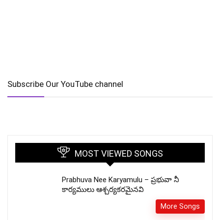
Subscribe Our YouTube channel
MOST VIEWED SONGS
Prabhuva Nee Karyamulu – ప్రభువా నీ
కార్యములు ఆశ్చర్యకరమైనవి
More Songs