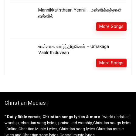
Mannikkaththaan Yennil – மன்னிக்கத்தான்
என்னில்
More Songs
உமக்காக வாழ்ந்திடுவேன் – Umakaga
Vaalnthiduvean
More Songs
Christian Medias !
”
Daily Bible verses, Christian songs lyrics & more
“world christian
worship, christian song lyrics, praise and worship,Christian songs lyrics
. Online Christian Music Lyrics, Christian song lyrics Christian music
lyrics and Christian song lyrics,Gospel music lyrics.