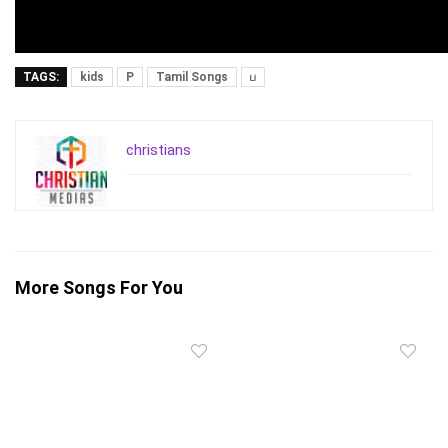
TAGS:
kids
P
Tamil Songs
ப
christians
More Songs For You