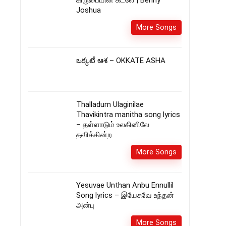
கிருபையின் கடலே | Benny
Joshua
More Songs
ఒక్కటే ఆశ – OKKATE ASHA
Thalladum Ulaginilae
Thavikintra manitha song lyrics
– தள்ளாடும் உலகினிலே
தவிக்கின்ற
More Songs
Yesuvae Unthan Anbu Ennullil
Song lyrics – இயேசுவே உந்தன்
அன்பு
More Songs