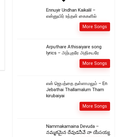
Ennuyir Undhan Kaikalil –
என்னுயிர் உந்தன் கைகளில்
More Songs
Arputhare Athisaiyare song
lyrics – அற்புதரே அதிசயரே
More Songs
என் ஜெபத்தை தள்ளாமலும் – En
Jebathai Thallamalum Tham
kirubaiyai
More Songs
Nammakamaina Devuda –
నమ్మకమైన దేవుడనీవే నా యేసయ్య