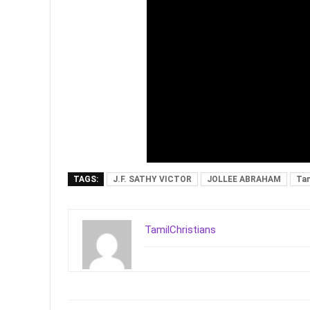
TAGS:
J.F. SATHY VICTOR
JOLLEE ABRAHAM
Tam
TamilChristians