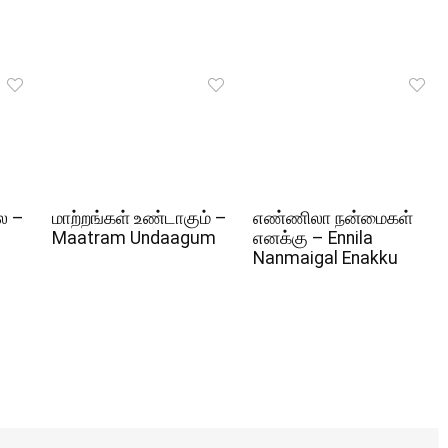
ல –
மாற்றங்கள் உண்டாகும் –
எண்ணிலா நன்மைகள்
Maatram Undaagum
எனக்கு – Ennila
Nanmaigal Enakku