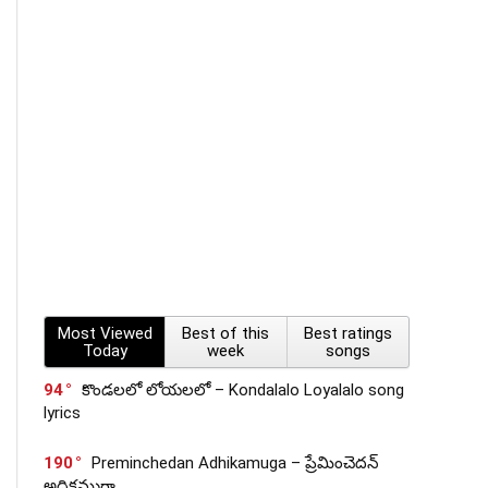
Most Viewed
Best of this
Best ratings
Today
week
songs
94
కొండలలో లోయలలో – Kondalalo Loyalalo song
lyrics
190
Preminchedan Adhikamuga – ప్రేమించెదన్
అధికముగా