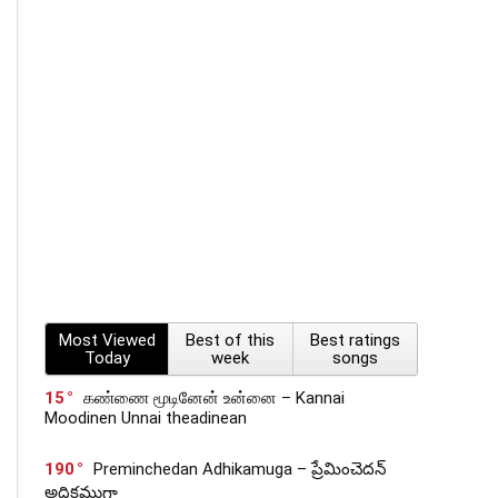
Most Viewed
Best of this
Best ratings
Today
week
songs
15
கண்ணை மூடினேன் உன்னை – Kannai
Moodinen Unnai theadinean
190
Preminchedan Adhikamuga – ప్రేమించెదన్
అధికముగా