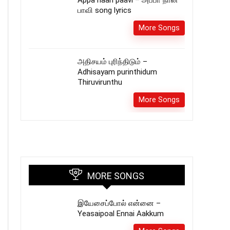
Appa naan paavi – அப்பா நான்
பாவி song lyrics
More Songs
அதிசயம் புரிந்திடும் –
Adhisayam purinthidum
Thiruvirunthu
More Songs
MORE SONGS
இயேசைப்போல் என்னை –
Yeasaipoal Ennai Aakkum