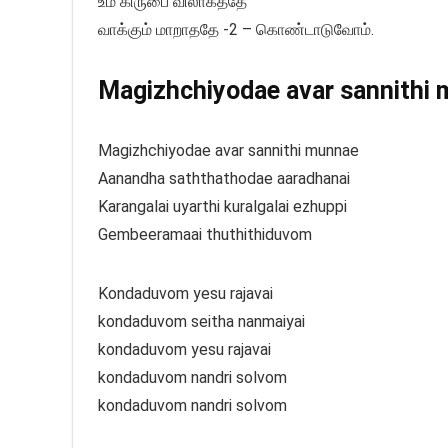
உம் கிருபை விலாகததே
வாக்கும் மாறாததே -2 – கொண்டாடுவோம்.
Magizhchiyodae avar sannithi m
Magizhchiyodae avar sannithi munnae
Aanandha saththathodae aaradhanai
Karangalai uyarthi kuralgalai ezhuppi
Gembeeramaai thuthithiduvom
Kondaduvom yesu rajavai
kondaduvom seitha nanmaiyai
kondaduvom yesu rajavai
kondaduvom nandri solvom
kondaduvom nandri solvom