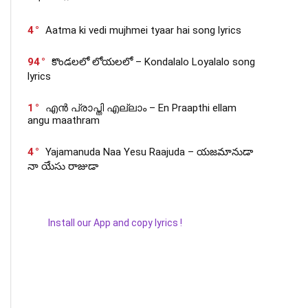
4
Aatma ki vedi mujhmei tyaar hai song lyrics
94
కొండలలో లోయలలో – Kondalalo Loyalalo song
lyrics
1
എൻ പ്രാപ്തി എല്ലാം – En Praapthi ellam
angu maathram
4
Yajamanuda Naa Yesu Raajuda – యజమానుడా
నా యేసు రాజుడా
Install our App and copy lyrics !