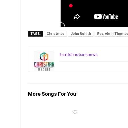
TAGS:
Christmas
John Rohith
Rev. Alwin Thoma
tamilchristiansnews
More Songs For You