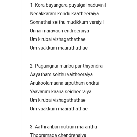
1. Kora bayangara puyalgal naduvinil
Nesakkaram kondu kaatheeraiya
Sonnathai seithu mudikkum varaiyil
Unnai maravaen endreeraiya
Um kirubai vizhagathathae
Um vaakkum maarathathae
2. Pagaingnar munbu panthiyondrai
Aayatham seithu vaitheeraiya
Anukoolamaana arputham ondrai
Yaavarum kaana seidheeraiya
Um kirubai vizhagathathae
Um vaakkum maarathathae
3. Aathi anbai mutrum maranthu
Thooramaga chendrenaiya