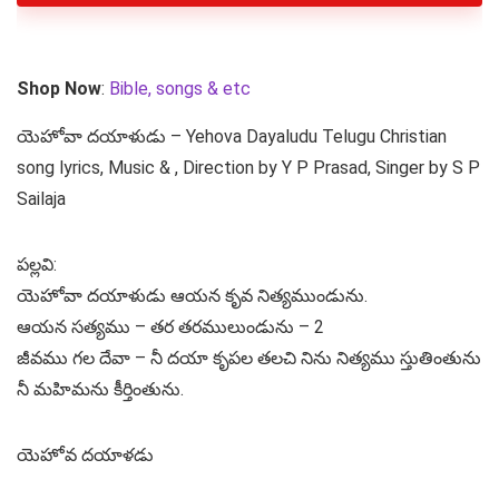
Shop Now
:
Bible, songs & etc
యెహోవా దయాళుడు – Yehova Dayaludu Telugu Christian
song lyrics, Music & , Direction by Y P Prasad, Singer by S P
Sailaja
పల్లవి:
యెహోవా దయాళుడు ఆయన కృవ నిత్యముండును.
ఆయన సత్యము – తర తరములుండును – 2
జీవము గల దేవా – నీ దయా కృపల తలచి నిను నిత్యము స్తుతింతును
నీ మహిమను కీర్తింతును.
యెహోవ దయాళడు