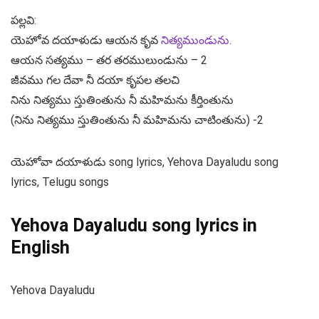
పల్లవి:
యెహోవ దయాళుడు ఆయన కృవ
నిత్యముండును
.
ఆయన సత్యము – తర తరములుండును – 2
జీవము గల దేవా నీ దయా కృపల తలచి
నిను నిత్యము స్తుతింతును నీ మహిమను కీర్తింతును
(నిను నిత్యము స్తుతింతును నీ మహిమను చాటింతును) -2
యెహోవా దయాళుడు song lyrics, Yehova Dayaludu song
lyrics, Telugu songs
Yehova Dayaludu song lyrics in
English
Yehova Dayaludu