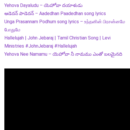
Yehova Dayaludu – యెహోవా దయాళుడు
ఆడెదన్ పాడెదన్ – Aadedhan Paadedhan song lyrics
Unga Prasannam Podhum song lyrics – உந்தனின் பிரசன்னமே
போதுமே
Hallelujah | John Jebaraj | Tamil Christian Song | Levi
Ministries #JohnJebaraj #Hallelujah
Yehova Nee Namamu – యెహోవా నీ నామము ఎంతో బలమైనది