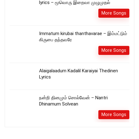
lyrics – மூவொரு இறைவா முழுமுதல்
More Songs
Immatum kirubai thanthavarae – இம்மட்டும்
கிருபை தந்தவரே
More Songs
Alaigalaadum Kadalil Karaiyai Thedinen
Lyrics
நன்றி தினமும் சொல்வேன் – Nantri
Dhinamum Solvean
More Songs