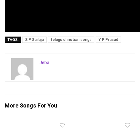
TAGS:
S P Sailaja
telugu christian songs
Y P Prasad
Jeba
More Songs For You