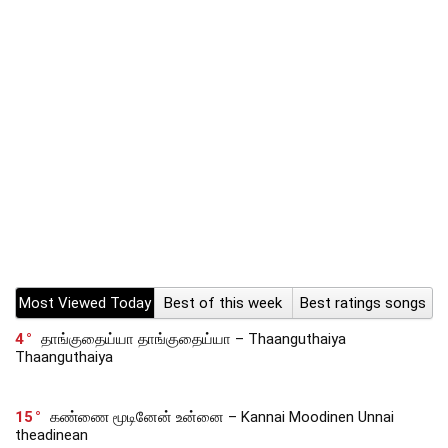
Most Viewed Today
Best of this week
Best ratings songs
4
தாங்குதைய்யா தாங்குதைய்யா – Thaanguthaiya
Thaanguthaiya
15
கண்ணை மூடினேன் உன்னை – Kannai Moodinen Unnai
theadinean