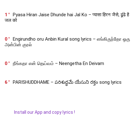
1
Pyasa Hiran Jaise Dhunde hai Jal Ko – प्यासा हिरन जैसे, ढूंढे है
जल को
0
Engirundho oru Anbin Kural song lyrics – எங்கிருந்தோ ஒரு
அன்பின் குரல்
0
நீங்கதா என் தெய்வம் – Neengetha En Deivam
6
PARISHUDDHAME – పరిశుద్ధమే యేసుని రక్తం song lyrics
Install our App and copy lyrics !