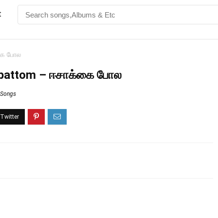
t
கை போல
kapattom – ஈசாக்கை போல
s Songs