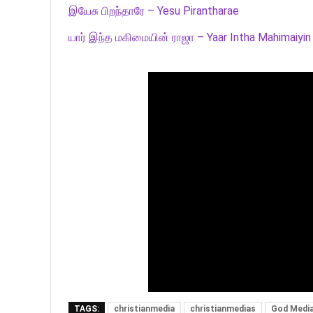
இயேசு பிறந்தாரே – Yesu Pirantharae
யார் இந்த மகிமையின் ராஜா – Yaar Intha Mahimaiyin
TAGS:
christianmedia
christianmedias
God Medi