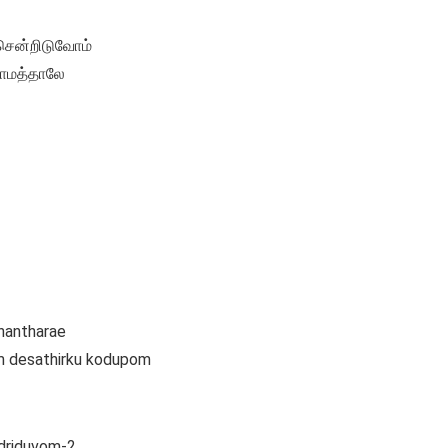
 சென்றிடுவோம்
நாமத்தாலே
hantharae
om desathirku kodupom
ndriduvom-2