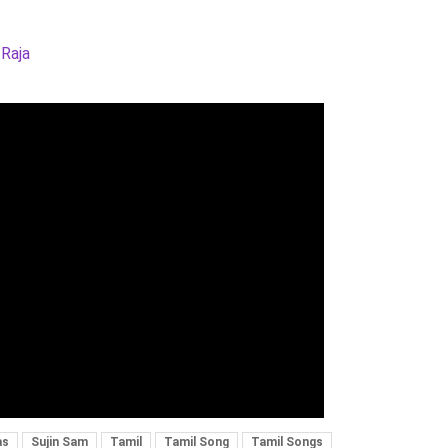
 Raja
as
Sujin Sam
Tamil
Tamil Song
Tamil Songs