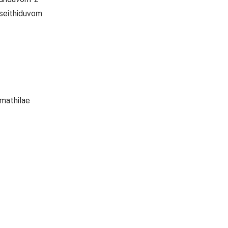
 seithiduvom
amathilae