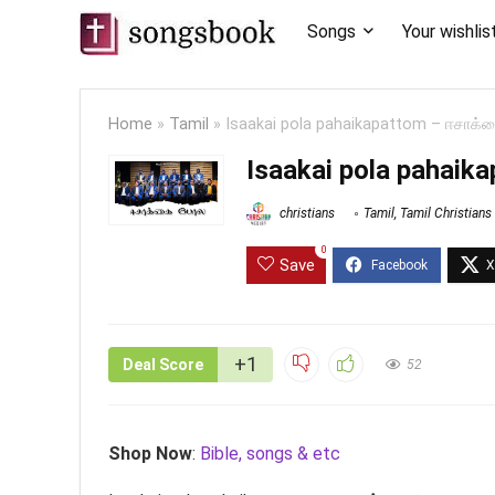
Songs
Your wishlis
Home
»
Tamil
»
Isaakai pola pahaikapattom – ஈசாக்
Isaakai pola pahai
christians
Tamil
,
Tamil Christian
0
Save
+1
Deal Score
52
Shop Now
:
Bible, songs & etc