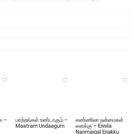
ல –
மாற்றங்கள் உண்டாகும் –
எண்ணிலா நன்மைகள்
Maatram Undaagum
எனக்கு – Ennila
Nanmaigal Enakku