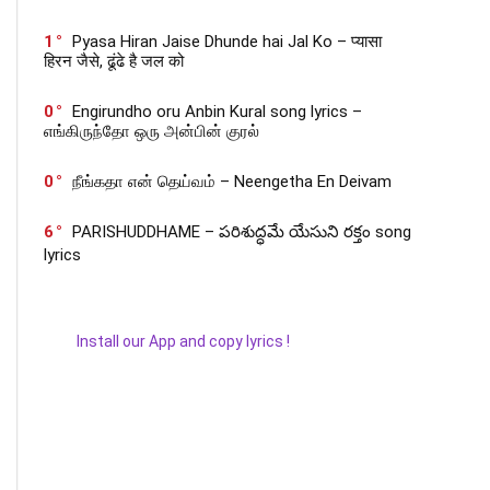
1
Pyasa Hiran Jaise Dhunde hai Jal Ko – प्यासा
हिरन जैसे, ढूंढे है जल को
0
Engirundho oru Anbin Kural song lyrics –
எங்கிருந்தோ ஒரு அன்பின் குரல்
0
நீங்கதா என் தெய்வம் – Neengetha En Deivam
6
PARISHUDDHAME – పరిశుద్ధమే యేసుని రక్తం song
lyrics
Install our App and copy lyrics !