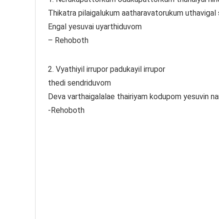
Thikatra pilaigalukum aatharavatorukum uthavigal
Engal yesuvai uyarthiduvom
– Rehoboth
2. Vyathiyil irrupor padukayil irrupor
thedi sendriduvom
Deva varthaigalalae thairiyam kodupom yesuvin n
-Rehoboth