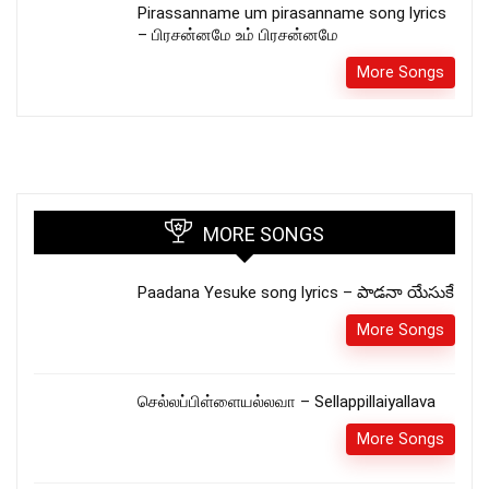
Pirassanname um pirasanname song lyrics
– பிரசன்னமே உம் பிரசன்னமே
More Songs
MORE SONGS
Paadana Yesuke song lyrics – పాడనా యేసుకే
More Songs
செல்லப்பிள்ளையல்லவா – Sellappillaiyallava
More Songs