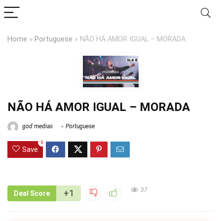
Home
»
Portuguese
»
NÃO HÁ AMOR IGUAL – MORADA
NÃO HÁ AMOR IGUAL – MORADA
god medias
Portuguese
0
Save
37
+1
Deal Score