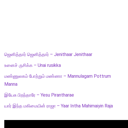
ஜெனித்தார் ஜெனித்தார் – Jenithaar Jenithaar
உனைச் ருசிக்க – Unai rusikka
மண்ணுலகம் போற்றும் மண்ணா – Mannulagam Pottrum
Manna
இயேசு பிறந்தாரே – Yesu Pirantharae
யார் இந்த மகிமையின் ராஜா – Yaar Intha Mahimaiyin Raja