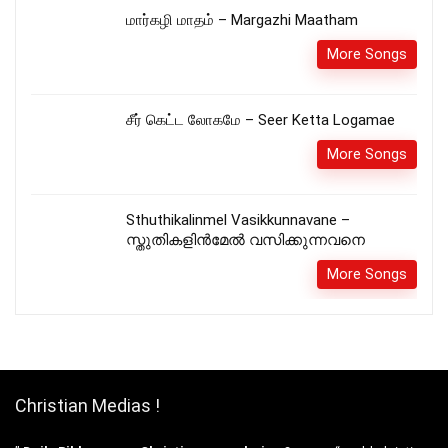
மார்கழி மாதம் – Margazhi Maatham
More Songs
சீர் கெட்ட லோகமே – Seer Ketta Logamae
More Songs
Sthuthikalinmel Vasikkunnavane –
സ്തുതികളിൻമേൽ വസിക്കുന്നവനെ
More Songs
Christian Medias !