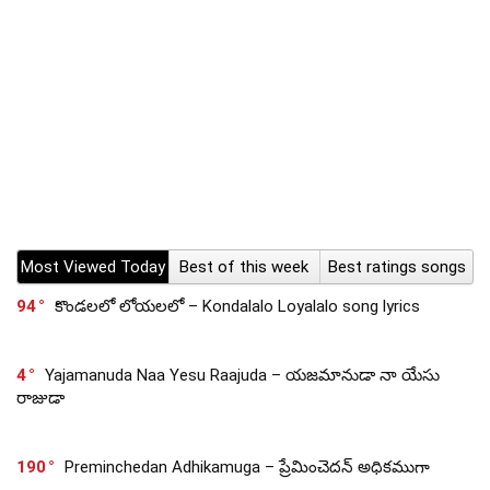
Most Viewed Today
Best of this week
Best ratings songs
94
కొండలలో లోయలలో – Kondalalo Loyalalo song lyrics
4
Yajamanuda Naa Yesu Raajuda – యజమానుడా నా యేసు
రాజుడా
190
Preminchedan Adhikamuga – ప్రేమించెదన్ అధికముగా