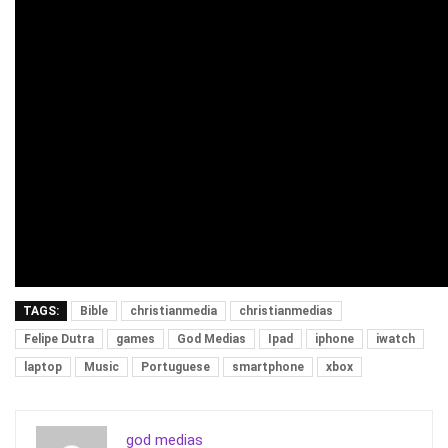
TAGS:
Bible
christianmedia
christianmedias
Felipe Dutra
games
God Medias
Ipad
iphone
iwatch
laptop
Music
Portuguese
smartphone
xbox
god medias