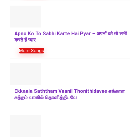
Apno Ko To Sabhi Karte Hai Pyar – अपनों को तो सभी
करते हैं प्यार
More Songs
Ekkaala Saththam Vaanil Thonithidavae எக்காள
சத்தம் வானில் தொனித்திடவே