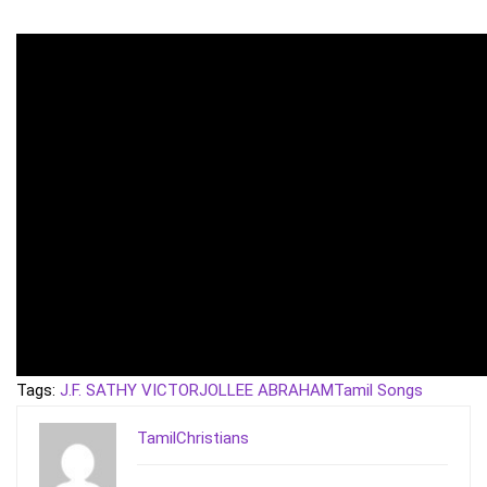
Tags:
J.F. SATHY VICTOR
JOLLEE ABRAHAM
Tamil Songs
TamilChristians