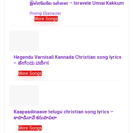
இஸ்ரவேலே உன்னை – Isravele Unnai Kakkum
Premji Ebenezer
More Songs
Hegendu Varnisali Kannada Christian song lyrics
– ಹೇಗೆಂದು ವರ್ಣಿಸ
More Songs
Kaapaadinaave telugu christian song lyrics –
కాపాడినావే కనుపాపలా
More Songs