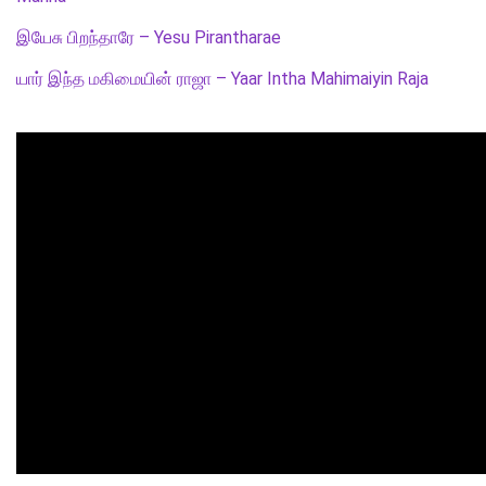
இயேசு பிறந்தாரே – Yesu Pirantharae
யார் இந்த மகிமையின் ராஜா – Yaar Intha Mahimaiyin Raja