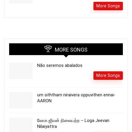
More Songs
MORE SONGS
Não seremos abalados
More Songs
um siththam niraivera oppuvithen ennai-
AARON
லோக ஜீவன் நிலையற்ற – Loga Jeevan
Nilaiyattra