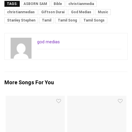
TAGS:
ASBORN SAM
Bible
christianmedia
christianmedias
Giftson Durai
God Medias
Music
Stanley Stephen
Tamil
Tamil Song
Tamil Songs
god medias
More Songs For You