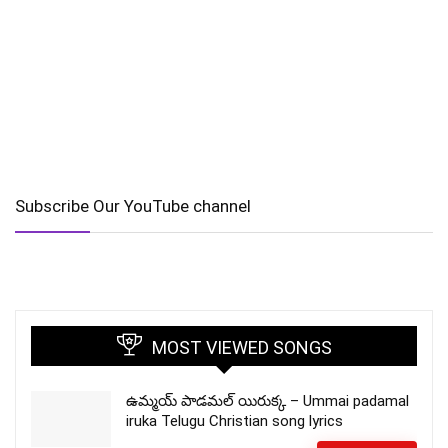
Subscribe Our YouTube channel
MOST VIEWED SONGS
ఉమ్మయ్ పాడమల్ యిరుక్క – Ummai padamal
iruka Telugu Christian song lyrics