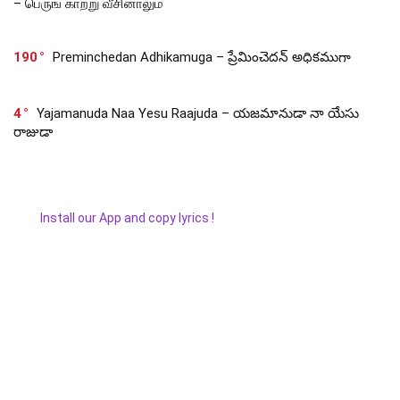
– பெருங் காற்று வீசினாலும்
190
Preminchedan Adhikamuga – ప్రేమించెదన్ అధికముగా
4
Yajamanuda Naa Yesu Raajuda – యజమానుడా నా యేసు
రాజుడా
Install our App and copy lyrics !