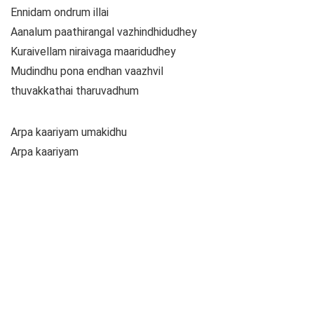
Ennidam ondrum illai
Aanalum paathirangal vazhindhidudhey
Kuraivellam niraivaga maaridudhey
Mudindhu pona endhan vaazhvil
thuvakkathai tharuvadhum
Arpa kaariyam umakidhu
Arpa kaariyam