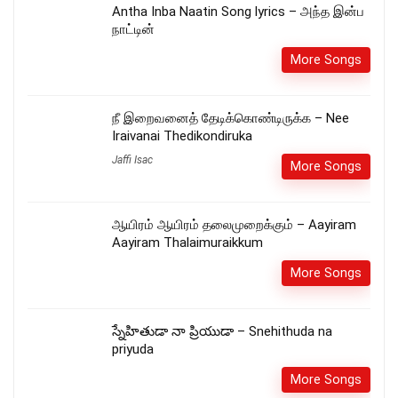
Antha Inba Naatin Song lyrics – அந்த இன்ப
நாட்டின்
More Songs
நீ இறைவனைத் தேடிக்கொண்டிருக்க – Nee
Iraivanai Thedikondiruka
Jaffi Isac
More Songs
ஆயிரம் ஆயிரம் தலைமுறைக்கும் – Aayiram
Aayiram Thalaimuraikkum
More Songs
స్నేహితుడా నా ప్రియుడా – Snehithuda na
priyuda
More Songs