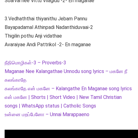
Soarvai nee Vittu Vilagidu -2- En maganae
3.Vedhaththai thiyanithu Jebam Pannu
Bayapadamal Athinpadi Nadanthiduvaai-2
Thigilin pothu Anji vidathae
Avaraiyae Andi Pattrikol -2- En maganae
நீதிமொழிகள்-3 – Proverbs-3
Maganae Nee Kalangathae Unnodu song lyrics – மகனே நீ
கலங்காதே
கலங்காதே என் மகனே – Kalangathe En Maganae song lyrics
என் மகனே | Shorts | Short Video | New Tamil Christian
songs | WhatsApp status | Catholic Songs
உன்னை மறப்பேனோ – Unnai Marappaeno