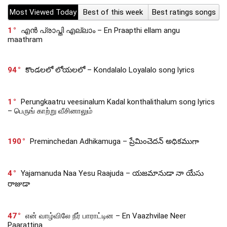
Most Viewed Today
Best of this week
Best ratings songs
1
എൻ പ്രാപ്തി എല്ലാം – En Praapthi ellam angu
maathram
94
కొండలలో లోయలలో – Kondalalo Loyalalo song lyrics
1
Perungkaatru veesinalum Kadal konthalithalum song lyrics
– பெருங் காற்று வீசினாலும்
190
Preminchedan Adhikamuga – ప్రేమించెదన్ అధికముగా
4
Yajamanuda Naa Yesu Raajuda – యజమానుడా నా యేసు
రాజుడా
47
என் வாழ்விலே நீர் பாராட்டின – En Vaazhvilae Neer
Paarattina