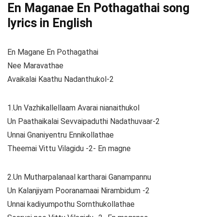
En Maganae En Pothagathai song
lyrics in English
En Magane En Pothagathai
Nee Maravathae
Avaikalai Kaathu Nadanthukol-2
1.Un Vazhikallellaam Avarai nianaithukol
Un Paathaikalai Sevvaipaduthi Nadathuvaar-2
Unnai Gnaniyentru Ennikollathae
Theemai Vittu Vilagidu -2- En magne
2.Un Mutharpalanaal kartharai Ganampannu
Un Kalanjiyam Pooranamaai Nirambidum -2
Unnai kadiyumpothu Sornthukollathae