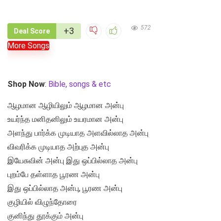
572
+3
Deal Score
More Songs
Shop Now
:
Bible, songs & etc
ஆழமான ஆழியிலும் ஆழமான அன்பு
உயர்ந்த மனிதனிலும் உயரமான அன்பு
அளந்து பார்க்க முடியாத அளவில்லாத அன்பு
விவரிக்க முடியாத அற்புத அன்பு
இயேசுவின் அன்பு இது ஒப்பில்லாத அன்பு
புறம்பே தள்ளாத பூரண அன்பு
இது ஒப்பில்லாத அன்பு, பூரண அன்பு
குழியில் விழுந்தோரை
குனிந்து தூக்கும் அன்பு