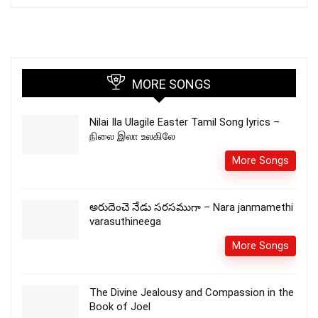
MORE SONGS
Nilai Ila Ulagile Easter Tamil Song lyrics –
நிலை இலா உலகிலே
More Songs
అరుదెంచె నేడు సరసముగా – Nara janmamethi
varasuthineega
More Songs
The Divine Jealousy and Compassion in the
Book of Joel