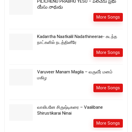
PILICHENU PRABHU YESU – పిలిచెను ప్రభు
యేసు నాథుడు
More Songs
Kadantha Naatkalil Nadathineerae- கடந்த
நாட்களில் நடத்தினீரே
More Songs
Varuveer Manam Magila – வருவீர் மனம்
மகிழ
More Songs
வாலிபனே சிருஷ்டிகரை – Vaalibane
Shirustikarai Ninai
More Songs