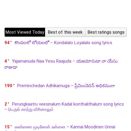
Most Viewed Today
Best of this week
Best ratings songs
94
కొండలలో లోయలలో – Kondalalo Loyalalo song lyrics
4
Yajamanuda Naa Yesu Raajuda – యజమానుడా నా యేసు
రాజుడా
190
Preminchedan Adhikamuga – ప్రేమించెదన్ అధికముగా
2
Perungkaatru veesinalum Kadal konthalithalum song lyrics
– பெருங் காற்று வீசினாலும்
15
கண்ணை மூடினேன் உன்னை – Kannai Moodinen Unnai