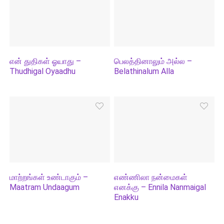
என் துதிகள் ஓயாது –
பெலத்தினாலும் அல்ல –
Thudhigal Oyaadhu
Belathinalum Alla
மாற்றங்கள் உண்டாகும் –
எண்ணிலா நன்மைகள்
Maatram Undaagum
எனக்கு – Ennila Nanmaigal
Enakku