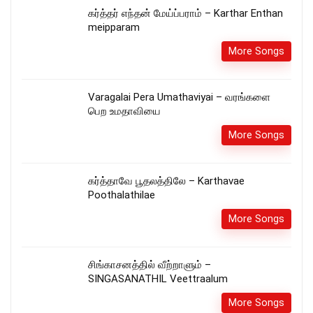
கர்த்தர் எந்தன் மேய்ப்பராம் – Karthar Enthan
meipparam
More Songs
Varagalai Pera Umathaviyai – வரங்களை
பெற உமதாவியை
More Songs
கர்த்தாவே பூதலத்திலே – Karthavae
Poothalathilae
More Songs
சிங்காசனத்தில் வீற்றாளும் –
SINGASANATHIL Veettraalum
More Songs