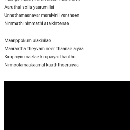
Aaruthal solla yaarumillai
Unnathamaanavar maraivinil vanthaen
Nimmathi nimmathi ataikintenae
Maarippokum ulakinilae
Maaraatha theyvam neer thaanae aiyaa
Kirupaiyin maelae kirupaiyai thanthu
Nirmoolamaakaamal kaaththeeraiyaa