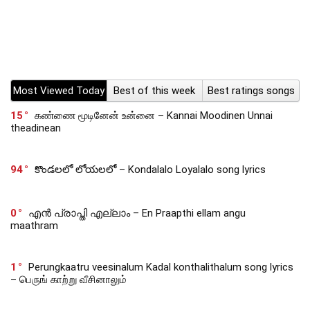
Most Viewed Today
Best of this week
Best ratings songs
15
கண்ணை மூடினேன் உன்னை – Kannai Moodinen Unnai
theadinean
94
కొండలలో లోయలలో – Kondalalo Loyalalo song lyrics
0
എൻ പ്രാപ്തി എല്ലാം – En Praapthi ellam angu
maathram
1
Perungkaatru veesinalum Kadal konthalithalum song lyrics
– பெருங் காற்று வீசினாலும்