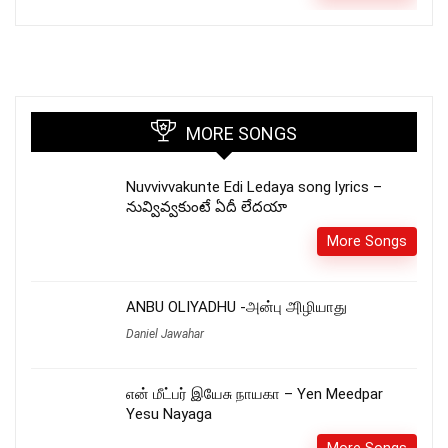
MORE SONGS
Nuvvivvakunte Edi Ledaya song lyrics –
నువ్వివ్వకుంటే ఏదీ లేదయా
More Songs
ANBU OLIYADHU -அன்பு அிழியாது
Daniel Jawahar
என் மீட்பர் இயேசு நாயகா – Yen Meedpar
Yesu Nayaga