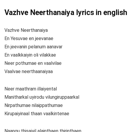
Vazhve Neerthanaiya lyrics in english
Vazhve Neerthanaiya
En Yesuvae en jeevanae
En jeevanin pelanum aanavar
En vaalkkaiyin oli vilakkae
Neer pothumae en vaalvilae
Vaalvae neerthaanaiyaa
Neer maathram illaiyental
Manitharkal uyirodu vilungiruppaarkal
Nirpathumae nilaippathumae
Kirupaiyinaal thaan vaalkintenae
Naangu thisaiyil alainthaen thirinthaen