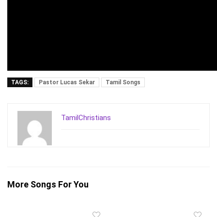
TAGS:
Pastor Lucas Sekar
Tamil Songs
TamilChristians
More Songs For You