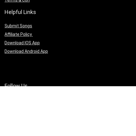
Helpful Links
Submit Songs
Affiliate Policy
Download IOS App
Download Android App
Follow Us
Copyright ©2025 christianmedias.com All Rights Reserved.
christianmedias.com
christiansongsbook.com
christianmedias.org