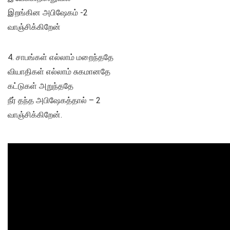
இறங்கின அபிஷேகம் -2
வாஞ்சிக்கிறேன்
4. சாபங்கள் எல்லாம் மறைந்ததே
வியாதிகள் எல்லாம் சுகமானதே
கட்டுகள் அறுந்ததே
நீர் தந்த அபிஷேகத்தால் – 2
வாஞ்சிக்கிறேன்.