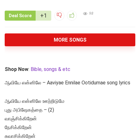
98
+1
Deal Score
MORE SONGS
Shop Now
:
Bible, songs & etc
ஆவியே என்னிலே – Aaviyae Ennilae Ootidumae song lyrics
ஆவியே என்னிலே ஊற்றிடுமே
புது அபிஷேகத்தை – (2)
வாஞ்சிக்கிறேன்
நேசிக்கிறேன்
சுவாசிக்கிறேன்