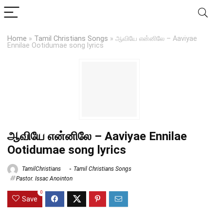
Home
»
Tamil Christians Songs
»
ஆவியே என்னிலே – Aaviyae
Ennilae Ootidumae song lyrics
ஆவியே என்னிலே – Aaviyae Ennilae
Ootidumae song lyrics
TamilChristians
Tamil Christians Songs
Pastor. Issac Anointon
0
Save