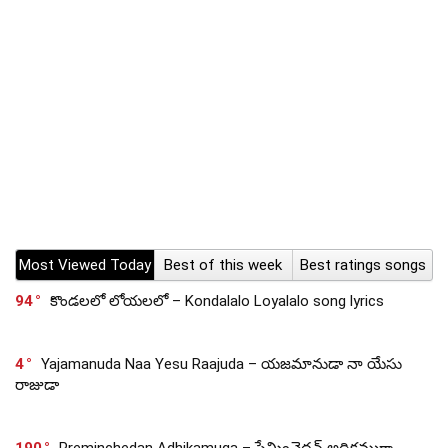
Most Viewed Today
Best of this week
Best ratings songs
94
కొండలలో లోయలలో – Kondalalo Loyalalo song lyrics
4
Yajamanuda Naa Yesu Raajuda – యజమానుడా నా యేసు
రాజుడా
190
Preminchedan Adhikamuga – ప్రేమించెదన్ అధికముగా