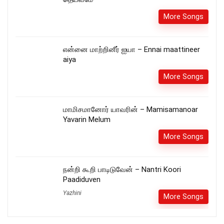
More Songs
என்னை மாற்றினீர் ஐயா – Ennai maattineer
aiya
More Songs
மாமிசமானோர் யாவரின் – Mamisamanoar
Yavarin Melum
More Songs
நன்றி கூறி பாடிடுவேன் – Nantri Koori
Paadiduven
Yazhini
More Songs