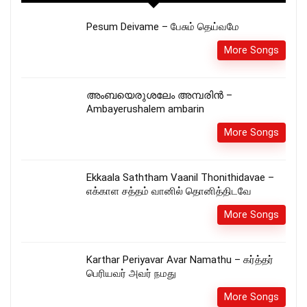
Pesum Deivame – பேசும் தெய்வமே
More Songs
അംബയെരുശലേം അമ്പരിൻ –
Ambayerushalem ambarin
More Songs
Ekkaala Saththam Vaanil Thonithidavae –
எக்காள சத்தம் வானில் தொனித்திடவே
More Songs
Karthar Periyavar Avar Namathu – கர்த்தர்
பெரியவர் அவர் நமது
More Songs