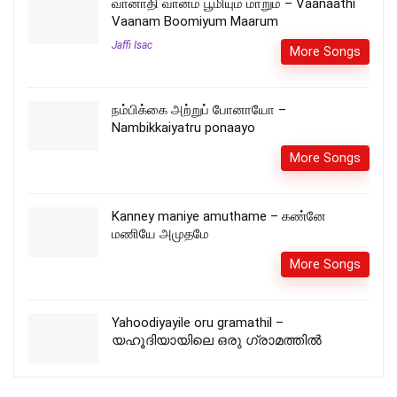
வானாதி வானம் பூமியும் மாறும் – Vaanaathi
Vaanam Boomiyum Maarum
Jaffi Isac
More Songs
நம்பிக்கை அற்றுப் போனாயோ –
Nambikkaiyatru ponaayo
More Songs
Kanney maniye amuthame – கண்னே
மணியே அமுதமே
More Songs
Yahoodiyayile oru gramathil –
യഹൂദിയായിലെ ഒരു ഗ്രാമത്തില്‍