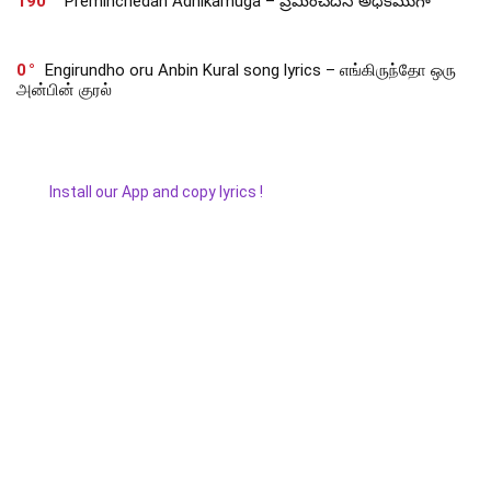
190
Preminchedan Adhikamuga – ప్రేమించెదన్ అధికముగా
0
Engirundho oru Anbin Kural song lyrics – எங்கிருந்தோ ஒரு
அன்பின் குரல்
Install our App and copy lyrics !