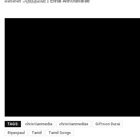
என்னை அறிந்தவரே | Ennai Arinthavarae
TAGS:
christianmedia
christianmedias
Giftson Durai
Riyaspaul
Tamil
Tamil Songs