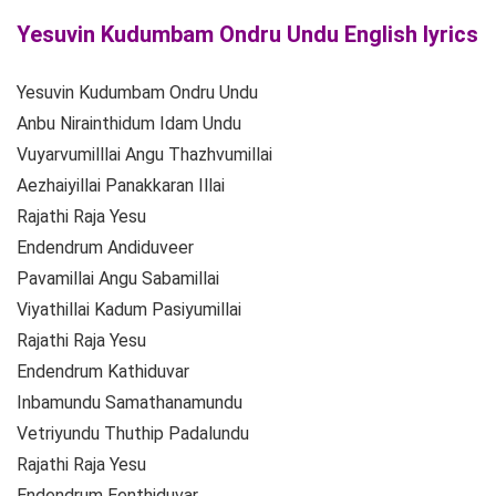
Yesuvin Kudumbam Ondru Undu English lyrics
Yesuvin Kudumbam Ondru Undu
Anbu Nirainthidum Idam Undu
Vuyarvumilllai Angu Thazhvumillai
Aezhaiyillai Panakkaran Illai
Rajathi Raja Yesu
Endendrum Andiduveer
Pavamillai Angu Sabamillai
Viyathillai Kadum Pasiyumillai
Rajathi Raja Yesu
Endendrum Kathiduvar
Inbamundu Samathanamundu
Vetriyundu Thuthip Padalundu
Rajathi Raja Yesu
Endendrum Eenthiduvar