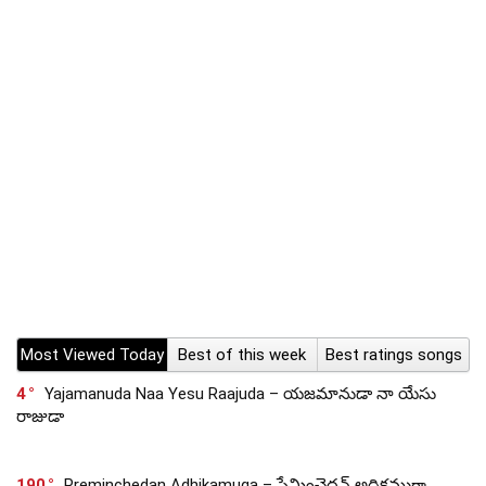
Most Viewed Today
Best of this week
Best ratings songs
4
Yajamanuda Naa Yesu Raajuda – యజమానుడా నా యేసు
రాజుడా
190
Preminchedan Adhikamuga – ప్రేమించెదన్ అధికముగా