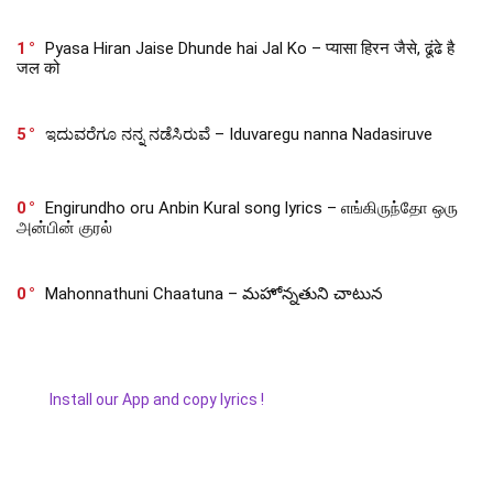
1
Pyasa Hiran Jaise Dhunde hai Jal Ko – प्यासा हिरन जैसे, ढूंढे है
जल को
5
ಇದುವರೆಗೂ ನನ್ನ ನಡೆಸಿರುವೆ – Iduvaregu nanna Nadasiruve
0
Engirundho oru Anbin Kural song lyrics – எங்கிருந்தோ ஒரு
அன்பின் குரல்
0
Mahonnathuni Chaatuna – మహోన్నతుని చాటున
Install our App and copy lyrics !