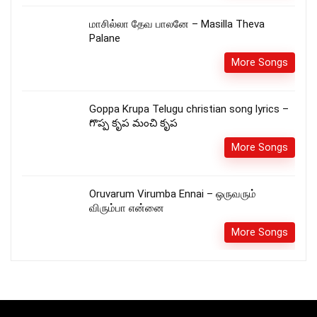
மாசில்லா தேவ பாலனே – Masilla Theva
Palane
More Songs
Goppa Krupa Telugu christian song lyrics –
గొప్ప కృప మంచి కృప
More Songs
Oruvarum Virumba Ennai – ஒருவரும்
விரும்பா என்னை
More Songs