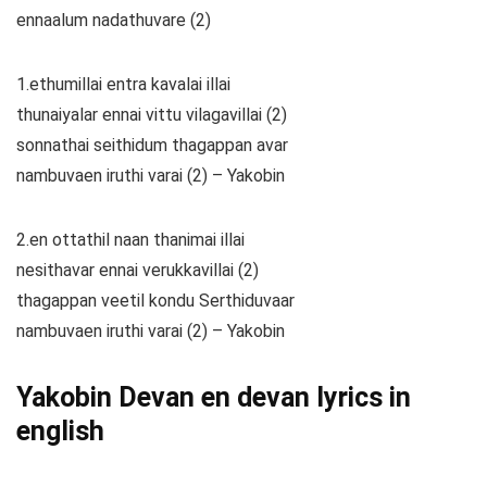
ennaalum nadathuvare (2)
1.ethumillai entra kavalai illai
thunaiyalar ennai vittu vilagavillai (2)
sonnathai seithidum thagappan avar
nambuvaen iruthi varai (2) – Yakobin
2.en ottathil naan thanimai illai
nesithavar ennai verukkavillai (2)
thagappan veetil kondu Serthiduvaar
nambuvaen iruthi varai (2) – Yakobin
Yakobin Devan en devan lyrics in
english