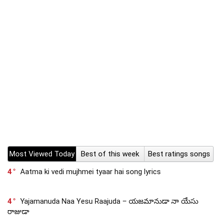
Most Viewed Today
Best of this week
Best ratings songs
4
Aatma ki vedi mujhmei tyaar hai song lyrics
4
Yajamanuda Naa Yesu Raajuda – యజమానుడా నా యేసు
రాజుడా