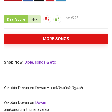
6297
+7
Deal Score
MORE SONGS
Shop Now
:
Bible, songs & etc
Yakobin Devan en Devan – யாக்கோபின் தேவன்
Yakobin Devan en
Devan
enakendrum thunai avarae