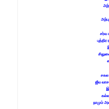
அற்
அற்ப
சர்வ ச
புத்திர
இ
சிலுவ
எ
சகல 
ஜீவ வாச
இ
கல்ல
நாமும் அ