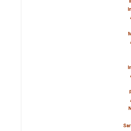
I
M
I
N
Sar