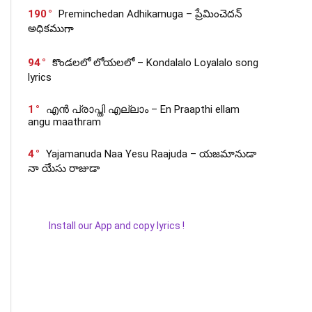
190
Preminchedan Adhikamuga – ప్రేమించెదన్
అధికముగా
94
కొండలలో లోయలలో – Kondalalo Loyalalo song
lyrics
1
എൻ പ്രാപ്തി എല്ലാം – En Praapthi ellam
angu maathram
4
Yajamanuda Naa Yesu Raajuda – యజమానుడా
నా యేసు రాజుడా
Install our App and copy lyrics !