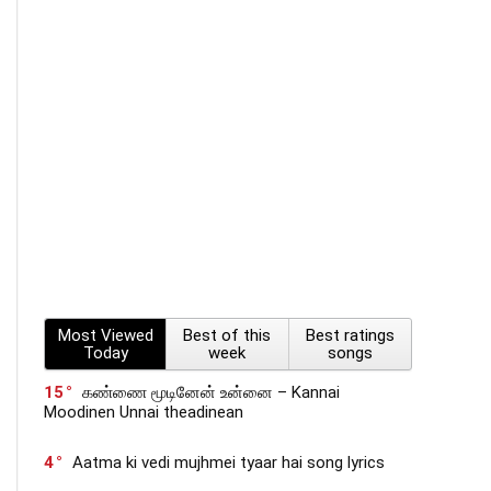
Most Viewed
Best of this
Best ratings
Today
week
songs
15
கண்ணை மூடினேன் உன்னை – Kannai
Moodinen Unnai theadinean
4
Aatma ki vedi mujhmei tyaar hai song lyrics