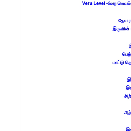
Vera Level -வேற லெவல
தேவ ர
இருளின் ர
பெத்
மாட்டு 
இ
இன
அற்
அற்
இன