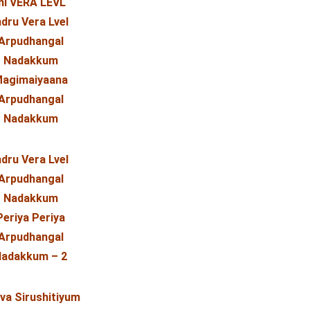
Ini VERA LEVL
ndru Vera Lvel
Arpudhangal
Nadakkum
agimaiyaana
Arpudhangal
Nadakkum
ndru Vera Lvel
Arpudhangal
Nadakkum
Periya Periya
Arpudhangal
adakkum – 2
va Sirushitiyum