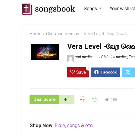
Songs
Your wishlis
Home
»
Christian medias
»
Vera Level -வேற லெவல்
Vera Level -வேற லெவ
god medias
Christian medias
,
Tam
0
Save
+1
Deal Score
108
Shop Now
:
Bible, songs & etc