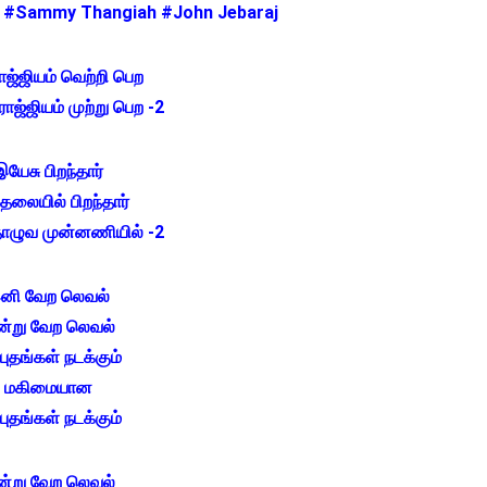
் #Sammy Thangiah #John Jebaraj
ாஜ்ஜியம் வெற்றி பெற
ாஜ்ஜியம் முற்று பெற -2
இயேசு பிறந்தார்
தலையில் பிறந்தார்
தொழுவ முன்னணியில் -2
னி வேற லெவல்
்று வேற லெவல்
புதங்கள் நடக்கும்
மகிமையான
புதங்கள் நடக்கும்
்று வேற லெவல்