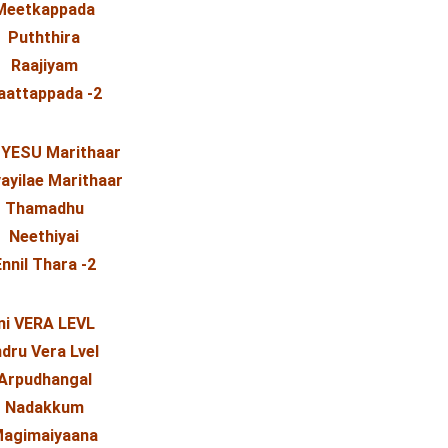
Meetkappada
Puththira
Raajiyam
aattappada -2
 YESU Marithaar
vayilae Marithaar
Thamadhu
Neethiyai
nnil Thara -2
Ini VERA LEVL
ndru Vera Lvel
Arpudhangal
Nadakkum
agimaiyaana