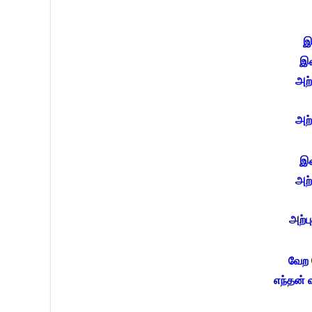
இ
இன
அற்
அற்
இன
அற்
அற்ப
வேற 
எந்தன் 