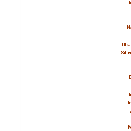
N
Oh..
Silu
E
I
M