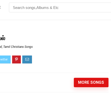
t
ல்
il
,
Tamil Christians Songs
MORE SONGS