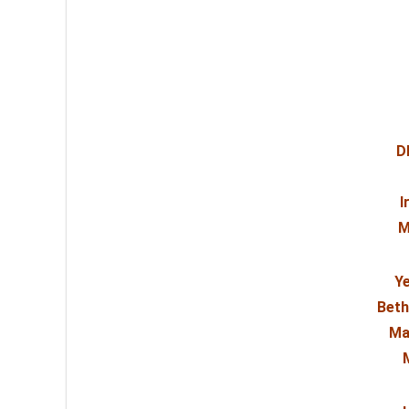
D
I
M
Ye
Beth
Ma