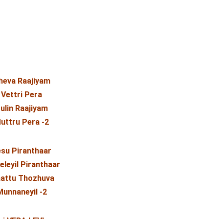
heva Raajiyam
Vettri Pera
rulin Raajiyam
uttru Pera -2
su Piranthaar
eleyil Piranthaar
attu Thozhuva
Munnaneyil -2