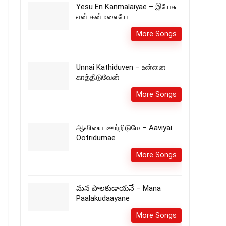
Yesu En Kanmalaiyae – இயேசு
என் கன்மலையே
More Songs
Unnai Kathiduven – உன்னை
காத்திடுவேன்
More Songs
ஆவியை ஊற்றிடுமே – Aaviyai
Ootridumae
More Songs
మన పాలకుడాయనే – Mana
Paalakudaayane
More Songs