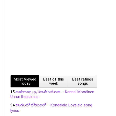
Most Viewed
Best of this
Best ratings
Today
week
songs
15
கண்ணை மூடினேன் உன்னை – Kannai Moodinen
Unnai theadinean
94
కొండలలో లోయలలో – Kondalalo Loyalalo song
lyrics