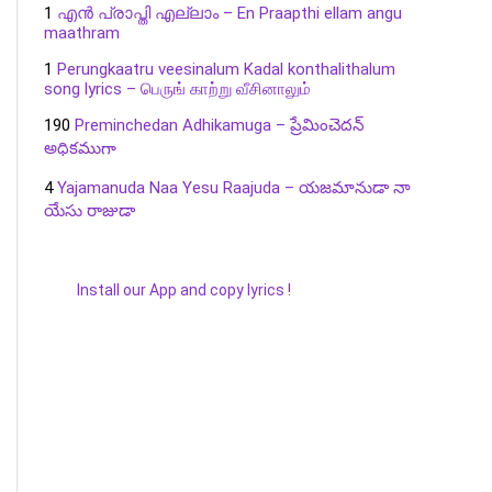
1
എൻ പ്രാപ്തി എല്ലാം – En Praapthi ellam angu
maathram
1
Perungkaatru veesinalum Kadal konthalithalum
song lyrics – பெருங் காற்று வீசினாலும்
190
Preminchedan Adhikamuga – ప్రేమించెదన్
అధికముగా
4
Yajamanuda Naa Yesu Raajuda – యజమానుడా నా
యేసు రాజుడా
Install our App and copy lyrics !