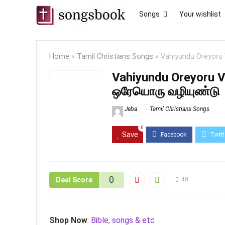
Songs
Your wishlist
Home
»
Tamil Christians Songs
»
Vahiyundu Oreyoru 
Vahiyundu Oreyoru V
ஒரேயொரு வழியுண்டு
Jeba
Tamil Christians Songs
0
Save
0
Deal Score
48
Shop Now
:
Bible, songs & etc