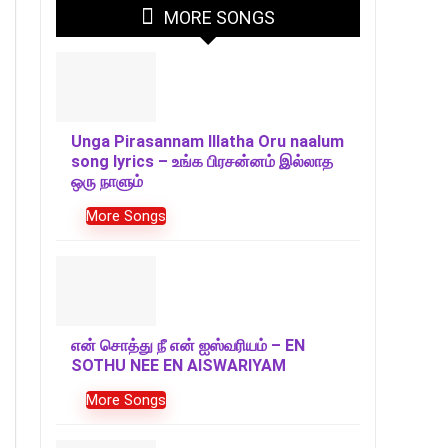
MORE SONGS
Unga Pirasannam Illatha Oru naalum
song lyrics – உங்க பிரசன்னம் இல்லாத
ஒரு நாளும்
More Songs
என் சொத்து நீ என் ஐஸ்வரியம் – EN
SOTHU NEE EN AISWARIYAM
More Songs