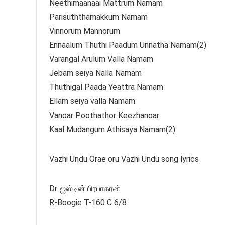
Neethimaanaai Mattrum Namam
Parisuththamakkum Namam
Vinnorum Mannorum
Ennaalum Thuthi Paadum Unnatha Namam(2)
Varangal Arulum Valla Namam
Jebam seiya Nalla Namam
Thuthigal Paada Yeattra Namam
Ellam seiya valla Namam
Vanoar Poothathor Keezhanoar
Kaal Mudangum Athisaya Namam(2)
Vazhi Undu Orae oru Vazhi Undu song lyrics
Dr. ஐஸ்டின் பிரபாகரன்
R-Boogie T-160 C 6/8