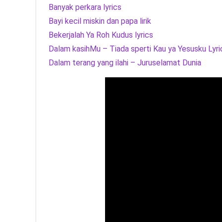
Banyak perkara lyrics
Bayi kecil miskin dan papa lirik
Bekerjalah Ya Roh Kudus lyrics
Dalam kasihMu – Tiada sperti Kau ya Yesusku Lyri
Dalam terang yang ilahi – Juruselamat Dunia