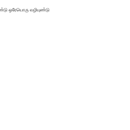
ுண்டு ஒரேயொரு வழியுண்டு