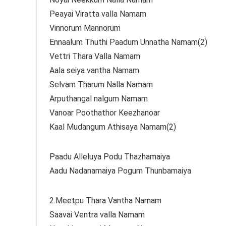
Peayai Viratta valla Namam
Vinnorum Mannorum
Ennaalum Thuthi Paadum Unnatha Namam(2)
Vettri Thara Valla Namam
Aala seiya vantha Namam
Selvam Tharum Nalla Namam
Arputhangal nalgum Namam
Vanoar Poothathor Keezhanoar
Kaal Mudangum Athisaya Namam(2)
Paadu Alleluya Podu Thazhamaiya
Aadu Nadanamaiya Pogum Thunbamaiya
2.Meetpu Thara Vantha Namam
Saavai Ventra valla Namam