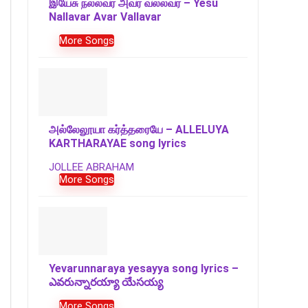
இயேசு நல்லவர் அவர் வல்லவர் – Yesu
Nallavar Avar Vallavar
More Songs
அல்லேலூயா கர்த்தரையே – ALLELUYA
KARTHARAYAE song lyrics
JOLLEE ABRAHAM
More Songs
Yevarunnaraya yesayya song lyrics –
ఎవరున్నారయ్యా యేసయ్య
More Songs