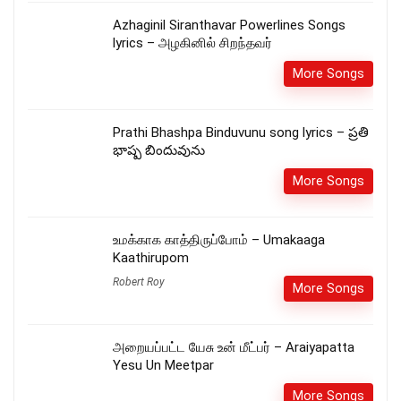
Azhaginil Siranthavar Powerlines Songs
lyrics – அழகினில் சிறந்தவர்
More Songs
Prathi Bhashpa Binduvunu song lyrics – ప్రతి
భాష్ప బిందువును
More Songs
உமக்காக காத்திருப்போம் – Umakaaga
Kaathirupom
Robert Roy
More Songs
அறையப்பட்ட யேசு உன் மீட்பர் – Araiyapatta
Yesu Un Meetpar
More Songs