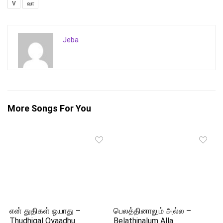
V
வா
Jeba
More Songs For You
என் துதிகள் ஓயாது –
பெலத்தினாலும் அல்ல –
Thudhigal Oyaadhu
Belathinalum Alla