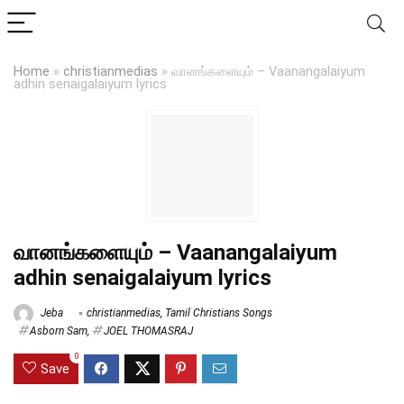
Home
»
christianmedias
»
வானங்களையும் – Vaanangalaiyum
adhin senaigalaiyum lyrics
வானங்களையும் – Vaanangalaiyum
adhin senaigalaiyum lyrics
Jeba
christianmedias
,
Tamil Christians Songs
Asborn Sam
,
JOEL THOMASRAJ
0
Save