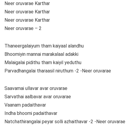
Neer oruvarae Karthar
Neer oruvarae Karthar
Neer oruvarae Karthar
Neer oruvarae – 2
Thaneergalaiyum tham kaiyaal alandhu
Bhoomiyin mannai marakalaal adakki
Malaigalai pidithu tham kaiyil yeduthu
Parvadhangalai tharaasil niruthum -2 -Neer oruvarae
Saavamai ullavar avar oruvarae
Sarvathai aalbavar avar oruvarae
Vaanam padaithavar
Indha bhoomi padaithavar
Natchathirangalai peyar solli azhaithavar -2 -Neer oruvarae