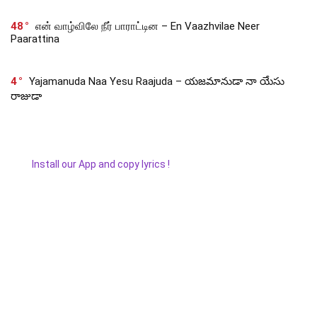
48
என் வாழ்விலே நீர் பாராட்டின – En Vaazhvilae Neer
Paarattina
4
Yajamanuda Naa Yesu Raajuda – యజమానుడా నా యేసు
రాజుడా
Install our App and copy lyrics !