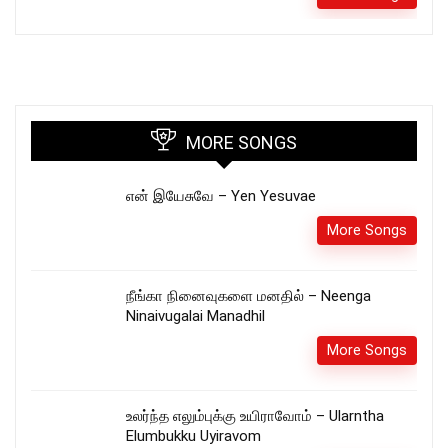
MORE SONGS
என் இயேசுவே – Yen Yesuvae
More Songs
நீங்கா நினைவுகளை மனதில் – Neenga
Ninaivugalai Manadhil
More Songs
உலர்ந்த எலும்புக்கு உயிராவோம் – Ularntha
Elumbukku Uyiravom