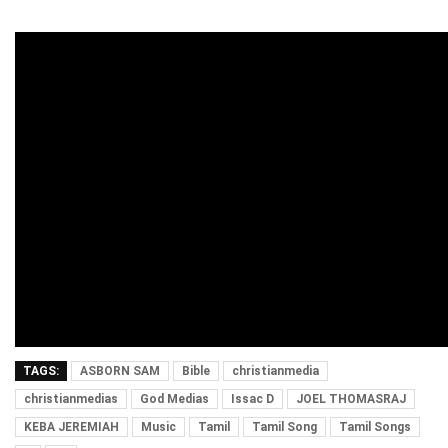
TAGS:
ASBORN SAM
Bible
christianmedia
christianmedias
God Medias
Issac D
JOEL THOMASRAJ
KEBA JEREMIAH
Music
Tamil
Tamil Song
Tamil Songs