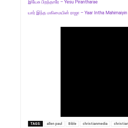
இயேசு பிறந்தாரே – Yesu Pirantharae
யார் இந்த மகிமையின் ராஜா – Yaar Intha Mahimaiyin
TAGS:
allen paul
Bible
christianmedia
christi