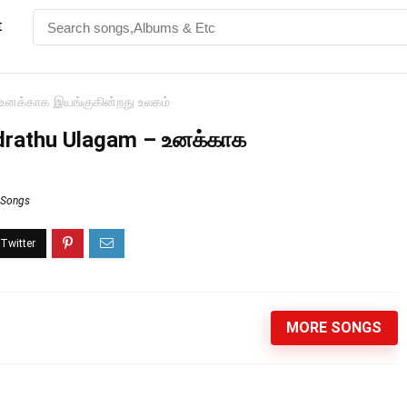
t
உனக்காக இயங்குகின்றது உலகம்
drathu Ulagam – உனக்காக
s Songs
MORE SONGS