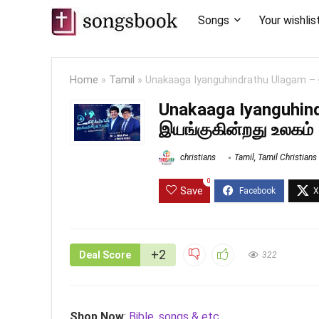
Songs
Your wishlis
Home
»
Tamil
»
Unakaaga Iyanguhindrathu Ulagam – 
Unakaaga Iyanguhin
இயங்குகின்றது உலகம்
christians
Tamil
,
Tamil Christian
0
Save
+2
Deal Score
322
Shop Now
:
Bible, songs & etc