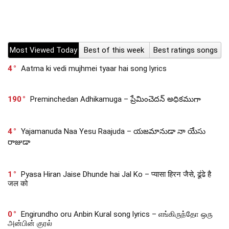
Most Viewed Today
Best of this week
Best ratings songs
4
Aatma ki vedi mujhmei tyaar hai song lyrics
190
Preminchedan Adhikamuga – ప్రేమించెదన్ అధికముగా
4
Yajamanuda Naa Yesu Raajuda – యజమానుడా నా యేసు
రాజుడా
1
Pyasa Hiran Jaise Dhunde hai Jal Ko – प्यासा हिरन जैसे, ढूंढे है
जल को
0
Engirundho oru Anbin Kural song lyrics – எங்கிருந்தோ ஒரு
அன்பின் குரல்