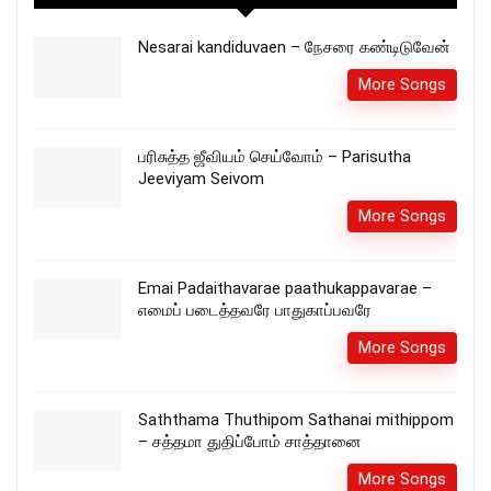
Nesarai kandiduvaen – நேசரை கண்டிடுவேன்
More Songs
பரிசுத்த ஜீவியம் செய்வோம் – Parisutha
Jeeviyam Seivom
More Songs
Emai Padaithavarae paathukappavarae –
எமைப் படைத்தவரே பாதுகாப்பவரே
More Songs
Saththama Thuthipom Sathanai mithippom
– சத்தமா துதிப்போம் சாத்தானை
More Songs