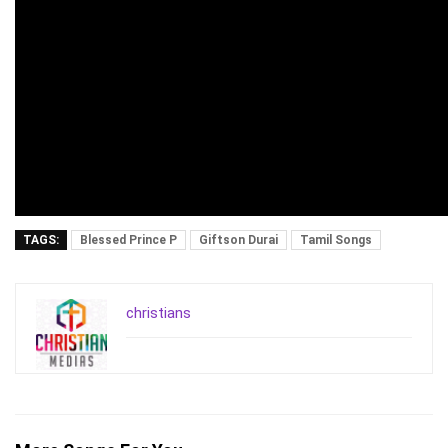
TAGS:
Blessed Prince P
Giftson Durai
Tamil Songs
christians