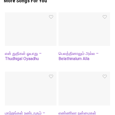
More Songs For You
என் துதிகள் ஓயாது –
பெலத்தினாலும் அல்ல –
Thudhigal Oyaadhu
Belathinalum Alla
மாற்றங்கள் உண்டாகும் –
எண்ணிலா நன்மைகள்