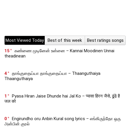
Most Viewed Today
Best of this week
Best ratings songs
15
கண்ணை மூடினேன் உன்னை – Kannai Moodinen Unnai
theadinean
4
தாங்குதைய்யா தாங்குதைய்யா – Thaanguthaiya
Thaanguthaiya
1
Pyasa Hiran Jaise Dhunde hai Jal Ko – प्यासा हिरन जैसे, ढूंढे है
जल को
0
Engirundho oru Anbin Kural song lyrics – எங்கிருந்தோ ஒரு
அன்பின் குரல்