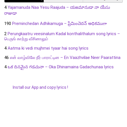
4
Yajamanuda Naa Yesu Raajuda – యజమానుడా నా యేసు
రాజుడా
190
Preminchedan Adhikamuga – ప్రేమించెదన్ అధికముగా
2
Perungkaatru veesinalum Kadal konthalithalum song lyrics –
பெருங் காற்று வீசினாலும்
4
Aatma ki vedi mujhmei tyaar hai song lyrics
46
என் வாழ்விலே நீர் பாராட்டின – En Vaazhvilae Neer Paarattina
4
ఒక దినమైన గడచునా – Oka Dhinamaina Gadachunaa lyrics
Install our App and copy lyrics !