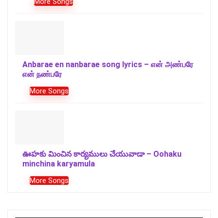
More Songs
Anbarae en nanbarae song lyrics – என் அண்பரே
என் நண்பரே
More Songs
ఊహకు మించిన కార్యములు చేయువాడా – Oohaku
minchina karyamula
More Songs