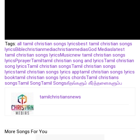
Tags:
all tamil christian songs lyrics
best tamil christian songs
lyrics
Bible
christianmedia
christianmedias
God Medias
latest
tamil christian songs lyrics
Music
new tamil christian songs
lyrics
P
prayer
Tamil
tamil christian song and lyrics
Tamil christian
song lyrics
Tamil christian songs
Tamil christian songs
lyrics
tamil christian songs lyrics app
tamil christian songs lyrics
book
tamil christian songs lyrics chords
Tamil christians
songs
Tamil Song
Tamil Songs
கீதங்களும் கீர்த்தனைகளும்
ப
tamilchristiansnews
More Songs For You