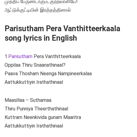
முத்திப் பேருண்டாகும், குற்றவாளியே!
ஆட்டுக்குட்டியின் இரத்தத்தினால்
Parisutham Pera Vanthitteerkaala
song lyrics in English
1.
Parisutham
Pera Vanthitteerkaala
Oppilaa Thiru Snaanathinaal?
Paava Thosham Neenga Nampineerkalaa
Aattukkuttiyin Irathathinaal
Maasillaa – Suthamaa
Thiru Punniya Theerthathinaal
Kuttram Neenkivida gunam Maaritra
Aattukkuttiyin Irathathinaal