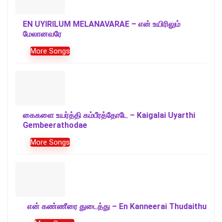
EN UYIRILUM MELANAVARAE – என் உயிரிலும்
மேலானவரே
More Songs
கைகளை உயர்த்தி கம்பீரத்தோடே – Kaigalai Uyarthi
Gembeerathodae
More Songs
என் கண்ணீரை துடைத்து – En Kanneerai Thudaithu