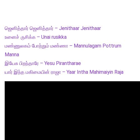
ஜெனித்தார் ஜெனித்தார் – Jenithaar Jenithaar
உனைச் ருசிக்க – Unai rusikka
மண்ணுலகம் போற்றும் மண்ணா – Mannulagam Pottrum
Manna
இயேசு பிறந்தாரே – Yesu Pirantharae
யார் இந்த மகிமையின் ராஜா – Yaar Intha Mahimaiyin Raja