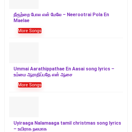
நீரூற்றை போல என் மேலே – Neerootrai Pola En
Maelae
More Songs
Ummai Aarathippathae En Aasai song lyrics –
உம்மை ஆராதிப்பதே என் ஆசை
More Songs
Uyiraaga Nalamaaga tamil christmas song lyrics
– உயிராக நலமாக