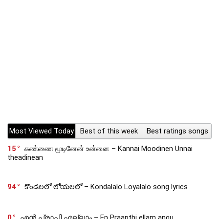
Most Viewed Today
Best of this week
Best ratings songs
15
கண்ணை மூடினேன் உன்னை – Kannai Moodinen Unnai
theadinean
94
కొండలలో లోయలలో – Kondalalo Loyalalo song lyrics
0
എൻ പ്രാപ്തി എല്ലാം – En Praapthi ellam angu