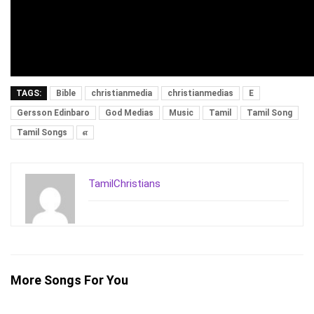
TAGS:
Bible
christianmedia
christianmedias
E
Gersson Edinbaro
God Medias
Music
Tamil
Tamil Song
Tamil Songs
எ
TamilChristians
More Songs For You