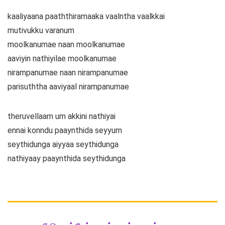
kaaliyaana paaththiramaaka vaalntha vaalkkai
mutivukku varanum
moolkanumae naan moolkanumae
aaviyin nathiyilae moolkanumae
nirampanumae naan nirampanumae
parisuththa aaviyaal nirampanumae
theruvellaam um akkini nathiyai
ennai konndu paaynthida seyyum
seythidunga aiyyaa seythidunga
nathiyaay paaynthida seythidunga