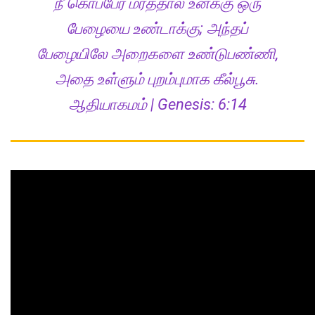
நீ கொப்பேர் மரத்தால் உனக்கு ஒரு
பேழையை உண்டாக்கு; அந்தப்
பேழையிலே அறைகளை உண்டுபண்ணி,
அதை உள்ளும் புறம்புமாக கீல்பூசு.
ஆதியாகமம் | Genesis: 6:14