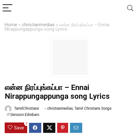
Home
»
christianmedias
»
என்ன நிரப்புங்கப்பா – Ennai
Nirappungappunga song Lyrics
என்ன நிரப்புங்கப்பா – Ennai
Nirappungappunga song Lyrics
TamilChristians
christianmedias
,
Tamil Christians Songs
Gersson Edinbaro
0
Save