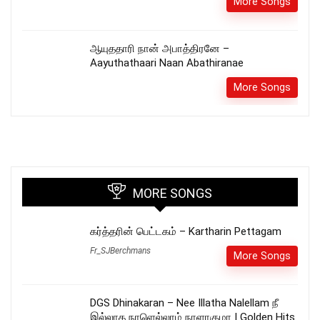
More Songs
ஆயுததாரி நான் அபாத்திரனே –
Aayuthathaari Naan Abathiranae
More Songs
MORE SONGS
கர்த்தரின் பெட்டகம் – Kartharin Pettagam
Fr_SJBerchmans
More Songs
DGS Dhinakaran – Nee Illatha Nalellam நீ
இல்லாத நாளெல்லாம் நாளாகுமா | Golden Hits