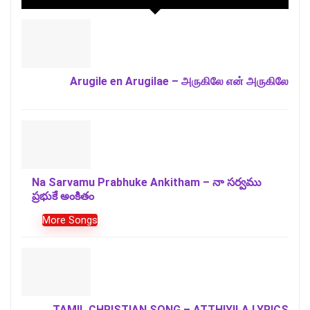
Arugile en Arugilae – அருகிலே என் அருகிலே
Na Sarvamu Prabhuke Ankitham – నా సర్వము
ప్రభుకే అంకితం
More Songs
TAMIL CHRISTIAN SONG – ATTHIYILA LYRICS