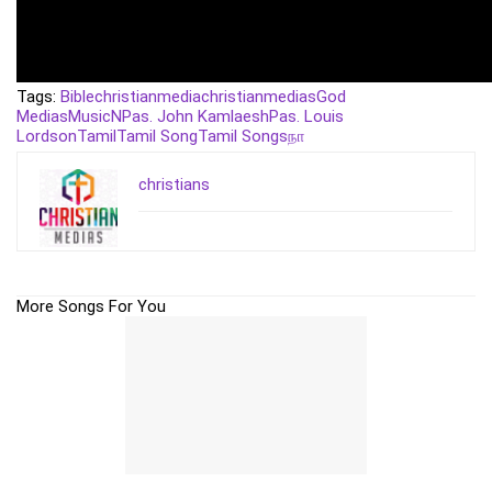
Tags:
Bible
christianmedia
christianmedias
God
Medias
Music
N
Pas. John Kamlaesh
Pas. Louis
Lordson
Tamil
Tamil Song
Tamil Songs
நா
christians
More Songs For You