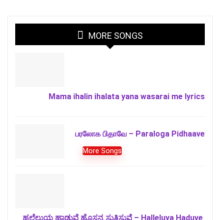
MORE SONGS
Mama ihalin ihalata yana wasarai me lyrics
பரலோக பிதாவே – Paraloga Pidhaave
More Songs
ಹಲ್ಲೆಲುಯ ಹಾಡುವೆ ಹೊಸನ್ನ ಸ್ತುತಿಸುವೆ – Halleluya Haduve