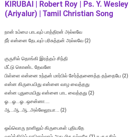
KIRUBAI | Robert Roy | Ps. Y. Wesley
(Ariyalur) | Tamil Christian Song
நான் உம்மை பாடவும் பாத்திரன் அல்லவே
நீர் என்னை தேடவும் பரிசுத்தன் அல்லவே (2)
குருசில் தொங்கி இரத்தம் சிந்தி
மீட்டு கொண்ட தேவனே
பிள்ளை என்னை உந்தன் மார்பில் சேர்த்தணைத்த தந்தையே (2)
என்ன கிருபையிது என்னை வாழ வைத்தது
என்ன புதுமையிது என்னை பாட வைத்தது (2)
ஓ….ஓ….ஓ…ஒசன்னா…..
ஆ….ஆ…ஆ…அல்லேலூயா…. (2)
ஒவ்வொரு நாளிலும் கிருபைகள் புதியதே
வாழ்ந்திடும் நாளெல்லாம் அது மிக நல்லதே (2) – குருசில்