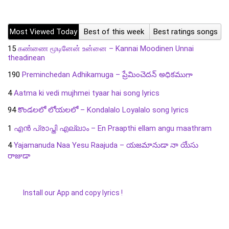
Most Viewed Today
Best of this week
Best ratings songs
15
கண்ணை மூடினேன் உன்னை – Kannai Moodinen Unnai
theadinean
190
Preminchedan Adhikamuga – ప్రేమించెదన్ అధికముగా
4
Aatma ki vedi mujhmei tyaar hai song lyrics
94
కొండలలో లోయలలో – Kondalalo Loyalalo song lyrics
1
എൻ പ്രാപ്തി എല്ലാം – En Praapthi ellam angu maathram
4
Yajamanuda Naa Yesu Raajuda – యజమానుడా నా యేసు
రాజుడా
Install our App and copy lyrics !