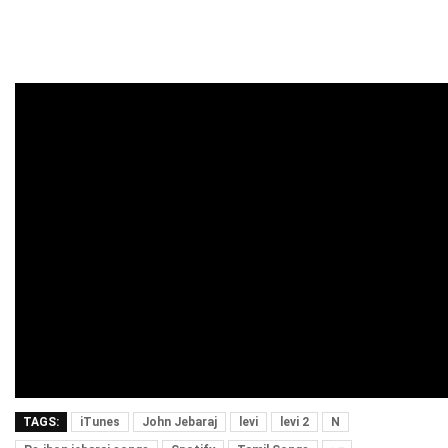
TAGS:
iTunes
John Jebaraj
levi
levi 2
N