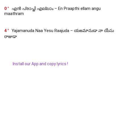
0
എൻ പ്രാപ്തി എല്ലാം – En Praapthi ellam angu
maathram
4
Yajamanuda Naa Yesu Raajuda – యజమానుడా నా యేసు
రాజుడా
Install our App and copy lyrics !