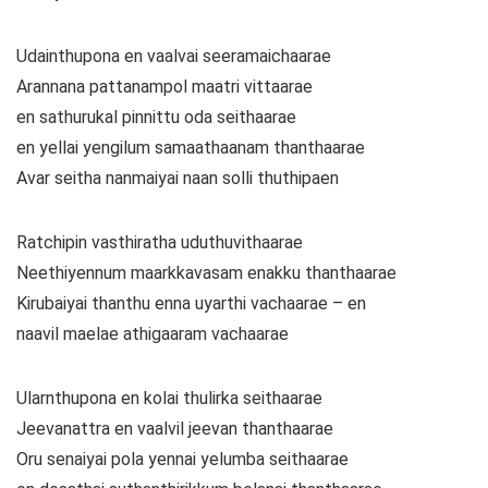
Udainthupona en vaalvai seeramaichaarae
Arannana pattanampol maatri vittaarae
en sathurukal pinnittu oda seithaarae
en yellai yengilum samaathaanam thanthaarae
Avar seitha nanmaiyai naan solli thuthipaen
Ratchipin vasthiratha uduthuvithaarae
Neethiyennum maarkkavasam enakku thanthaarae
Kirubaiyai thanthu enna uyarthi vachaarae – en
naavil maelae athigaaram vachaarae
Ularnthupona en kolai thulirka seithaarae
Jeevanattra en vaalvil jeevan thanthaarae
Oru senaiyai pola yennai yelumba seithaarae