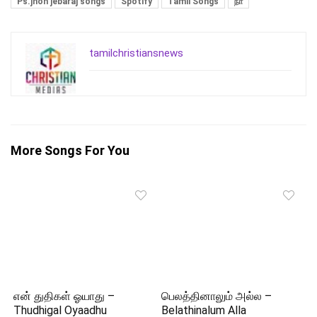
Ps.jhon jebaraj songs
Spotify
Tamil Songs
நா
tamilchristiansnews
More Songs For You
என் துதிகள் ஓயாது –
பெலத்தினாலும் அல்ல –
Thudhigal Oyaadhu
Belathinalum Alla