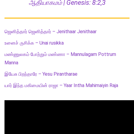
ஆதியாகமம் | Genesis: 8:2,3
ஜெனித்தார் ஜெனித்தார் – Jenithaar Jenithaar
உனைச் ருசிக்க – Unai rusikka
மண்ணுலகம் போற்றும் மண்ணா – Mannulagam Pottrum
Manna
இயேசு பிறந்தாரே – Yesu Pirantharae
யார் இந்த மகிமையின் ராஜா – Yaar Intha Mahimaiyin Raja