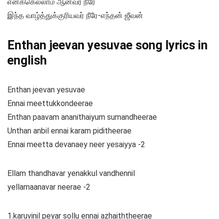
எனக்கெல்லாம் ஆனவர் நீரே
இந்த வாழ்த்துக்குரியவர் நீரே-எந்தன் ஜீவன்
Enthan jeevan yesuvae song lyrics in
english
Enthan jeevan yesuvae
Ennai meettukkondeerae
Enthan paavam ananithaiyum sumandheerae
Unthan anbil ennai karam piditheerae
Ennai meetta devanaey neer yesaiyya -2
Ellam thandhavar yenakkul vandhennil
yellamaanavar neerae -2
1.karuvinil peyar sollu ennai azhaiththeerae