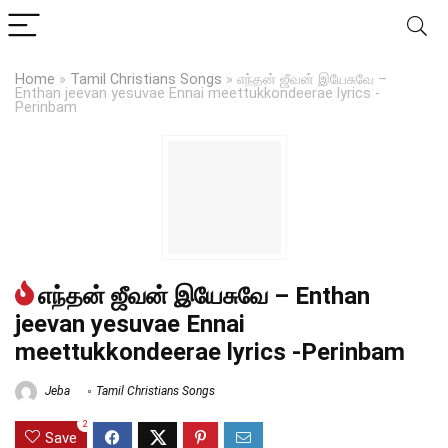
Home
»
Tamil Christians Songs
»
எந்தன் ஜீவன் இயேசுவே –
Enthan jeevan yesuvae Ennai meettukkondeerae lyrics -
Perinbam
எந்தன் ஜீவன் இயேசுவே – Enthan
jeevan yesuvae Ennai
meettukkondeerae lyrics -Perinbam
Jeba
Tamil Christians Songs
2
Save