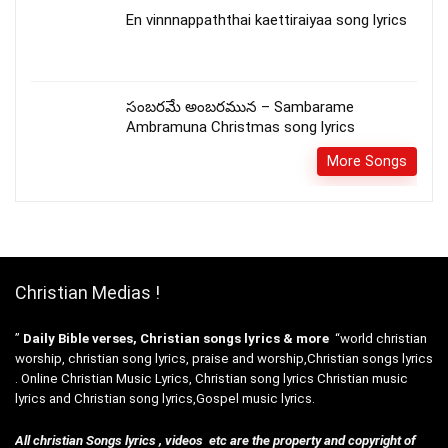
En vinnnappaththai kaettiraiyaa song lyrics
సంబరమే అంబరమున – Sambarame
Ambramuna Christmas song lyrics
More Songs
Christian Medias !
”
Daily Bible verses, Christian songs lyrics & more
“world christian
worship, christian song lyrics, praise and worship,Christian songs lyrics
. Online Christian Music Lyrics, Christian song lyrics Christian music
lyrics and Christian song lyrics,Gospel music lyrics.
All christian Songs lyrics , videos etc are the property and copyright of