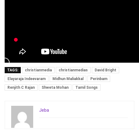
TAGS:
christianmedia
christianmedias
David Bright
Elayaraja Indeevaram
Midhun Maliakkal
Perinbam
Renjith C Rajan
Shweta Mohan
Tamil Songs
Jeba