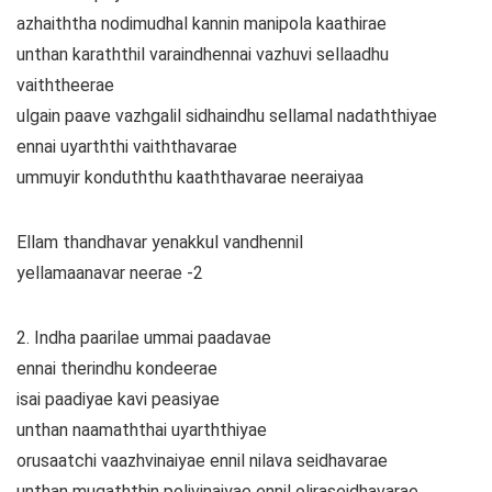
azhaiththa nodimudhal kannin manipola kaathirae
unthan karaththil varaindhennai vazhuvi sellaadhu
vaiththeerae
ulgain paave vazhgalil sidhaindhu sellamal nadaththiyae
ennai uyarththi vaiththavarae
ummuyir konduththu kaaththavarae neeraiyaa
Ellam thandhavar yenakkul vandhennil
yellamaanavar neerae -2
2. Indha paarilae ummai paadavae
ennai therindhu kondeerae
isai paadiyae kavi peasiyae
unthan naamaththai uyarththiyae
orusaatchi vaazhvinaiyae ennil nilava seidhavarae
unthan mugaththin polivinaiyae ennil oliraseidhavarae