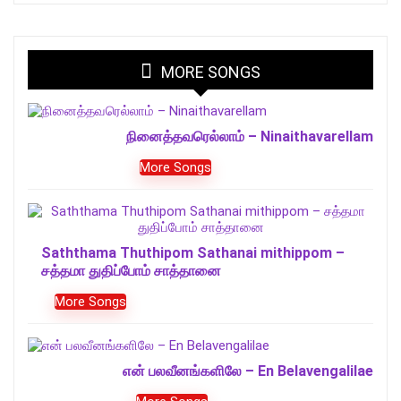
MORE SONGS
நினைத்தவரெல்லாம் – Ninaithavarellam
More Songs
Saththama Thuthipom Sathanai mithippom –
சத்தமா துதிப்போம் சாத்தானை
More Songs
என் பலவீனங்களிலே – En Belavengalilae