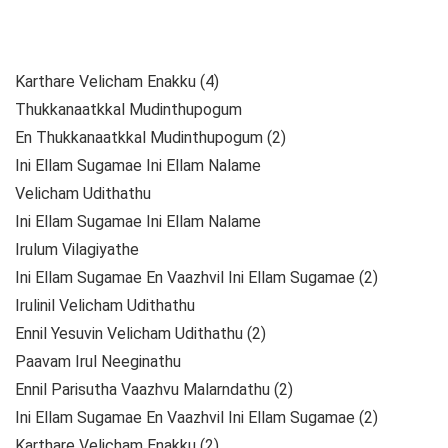
Karthare Velicham Enakku (4)
Thukkanaatkkal Mudinthupogum
En Thukkanaatkkal Mudinthupogum (2)
Ini Ellam Sugamae Ini Ellam Nalame
Velicham Udithathu
Ini Ellam Sugamae Ini Ellam Nalame
Irulum Vilagiyathe
Ini Ellam Sugamae En Vaazhvil Ini Ellam Sugamae (2)
Irulinil Velicham Udithathu
Ennil Yesuvin Velicham Udithathu (2)
Paavam Irul Neeginathu
Ennil Parisutha Vaazhvu Malarndathu (2)
Ini Ellam Sugamae En Vaazhvil Ini Ellam Sugamae (2)
Karthare Velicham Enakku (2)