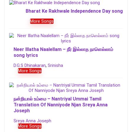
Bharat Ke Rakhwale Independence Day song
More Songs
Neer Illatha Naalellam – நீர் இல்லாத நாளெல்லாம்
song lyrics
D.G.S Dhinakaran
,
Srinisha
More Songs
நன்றியால் உம்மை – Nantriyal Ummai Tamil
Translation Of Nanniyode Njan Sreya Anna
Joseph
Sreya Anna Joseph
More Songs