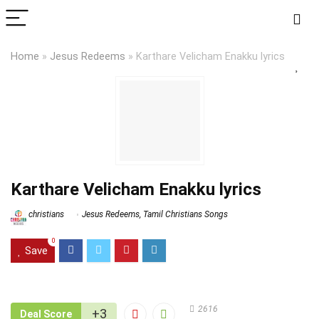
Home
»
Jesus Redeems
»
Karthare Velicham Enakku lyrics
Karthare Velicham Enakku lyrics
christians
Jesus Redeems
,
Tamil Christians Songs
0
Save
2616
+3
Deal Score