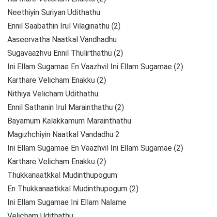
Neethiyin Suriyan Udithathu
Ennil Saabathin Irul Vilaginathu (2)
Aaseervatha Naatkal Vandhadhu
Sugavaazhvu Ennil Thulirthathu (2)
Ini Ellam Sugamae En Vaazhvil Ini Ellam Sugamae (2)
Karthare Velicham Enakku (2)
Nithiya Velicham Udithathu
Ennil Sathanin Irul Marainthathu (2)
Bayamum Kalakkamum Marainthathu
Magizhchiyin Naatkal Vandadhu 2
Ini Ellam Sugamae En Vaazhvil Ini Ellam Sugamae (2)
Karthare Velicham Enakku (2)
Thukkanaatkkal Mudinthupogum
En Thukkanaatkkal Mudinthupogum (2)
Ini Ellam Sugamae Ini Ellam Nalame
Velicham Udithathu