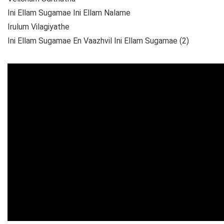
Ini Ellam Sugamae Ini Ellam Nalame
Irulum Vilagiyathe
Ini Ellam Sugamae En Vaazhvil Ini Ellam Sugamae (2)