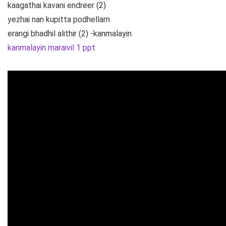
kaagathai kavani endreer (2)
yezhai nan kupitta podhellam
erangi bhadhil alithir (2) -kanmalayin
kanmalayin maraivil 1 ppt