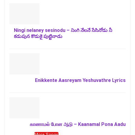
Ningi nelaney sesinodu – నింగి నేలనే సేసినోడు నీ
కడుపున కొడుకై పుట్టినాడు
Enikkente Aasreyam Yeshuvathre Lyrics
காணாமல் போன ஆடு – Kaanamal Pona Aadu
More Songs