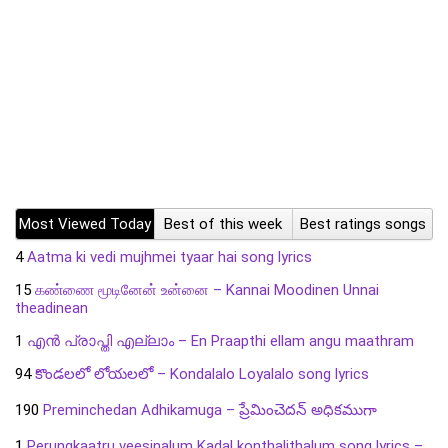
Most Viewed Today
Best of this week
Best ratings songs
4
Aatma ki vedi mujhmei tyaar hai song lyrics
15
கண்ணை மூடினேன் உன்னை – Kannai Moodinen Unnai
theadinean
1
എൻ പ്രാപ്തി എല്ലാം – En Praapthi ellam angu maathram
94
కొండలలో లోయలలో – Kondalalo Loyalalo song lyrics
190
Preminchedan Adhikamuga – ప్రేమించెదన్ అధికముగా
1
Perungkaatru veesinalum Kadal konthalithalum song lyrics –