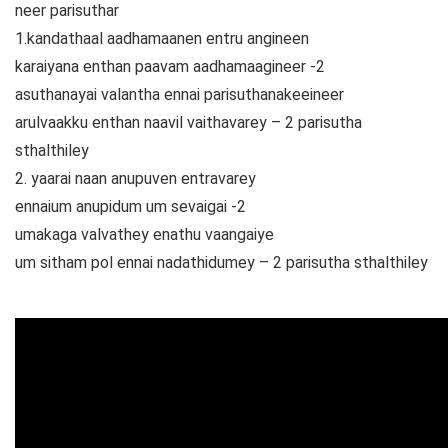
neer parisuthar
1.kandathaal aadhamaanen entru angineen
karaiyana enthan paavam aadhamaagineer -2
asuthanayai valantha ennai parisuthanakeeineer
arulvaakku enthan naavil vaithavarey – 2 parisutha
sthalthiley
2. yaarai naan anupuven entravarey
ennaium anupidum um sevaigai -2
umakaga valvathey enathu vaangaiye
um sitham pol ennai nadathidumey – 2 parisutha sthalthiley