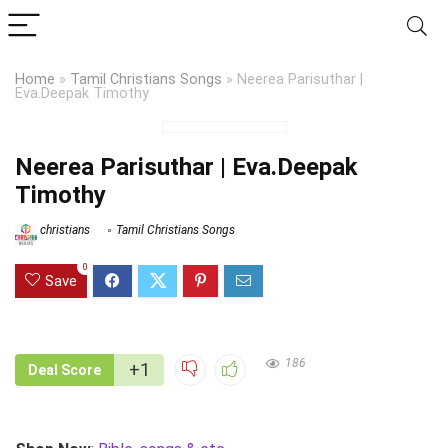
Home
»
Tamil Christians Songs
»
Neerea Parisuthar |
Eva.Deepak Timothy
Neerea Parisuthar | Eva.Deepak
Timothy
christians
Tamil Christians Songs
0
Save
186
+1
Deal Score