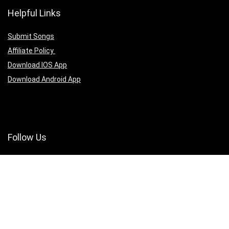
Helpful Links
Submit Songs
Affiliate Policy
Download IOS App
Download Android App
Follow Us
Copyright ©2025 christianmedias.com All Rights Reserved.
christianmedias.com
christiansongsbook.com
christianmedias.org