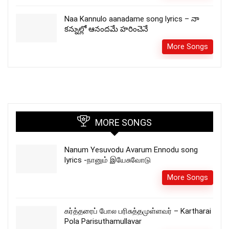
Naa Kannulo aanadame song lyrics – నా
కన్నుల్లో ఆనందమే హరించెనే
More Songs
MORE SONGS
Nanum Yesuvodu Avarum Ennodu song
lyrics -நானும் இயேசுவோடு
More Songs
கர்த்தரைப் போல பரிசுத்தமுள்ளவர் – Kartharai
Pola Parisuthamullavar