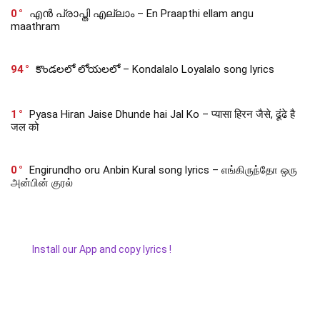
0
എൻ പ്രാപ്തി എല്ലാം – En Praapthi ellam angu
maathram
94
కొండలలో లోయలలో – Kondalalo Loyalalo song lyrics
1
Pyasa Hiran Jaise Dhunde hai Jal Ko – प्यासा हिरन जैसे, ढूंढे है
जल को
0
Engirundho oru Anbin Kural song lyrics – எங்கிருந்தோ ஒரு
அன்பின் குரல்
Install our App and copy lyrics !