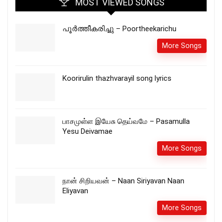
MOST VIEWED SONGS
പൂർത്തീകരിച്ചു – Poortheekarichu
More Songs
Koorirulin thazhvarayil song lyrics
பாசமுள்ள இயேசு தெய்வமே – Pasamulla
Yesu Deivamae
More Songs
நான் சிறியவன் – Naan Siriyavan Naan
Eliyavan
More Songs