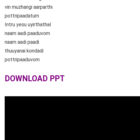
vin muzhangi aarparthi
pottripaadatum
Intru yesu uyirthathal
naam aadi paaduvom
naam aadi paadi
thuuyanai kondadi
pottripaaduvom
DOWNLOAD PPT