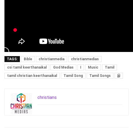
TAGS:
Bible
christianmedia
christianmedias
csi tamil keerthanaikal
God Medias
I
Music
Tamil
tamil christian keerthanaikal
Tamil Song
Tamil Songs
இ
christians