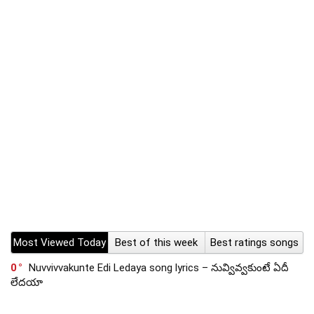
Most Viewed Today
Best of this week
Best ratings songs
0
Nuvvivvakunte Edi Ledaya song lyrics – నువ్వివ్వకుంటే ఏదీ
లేదయా