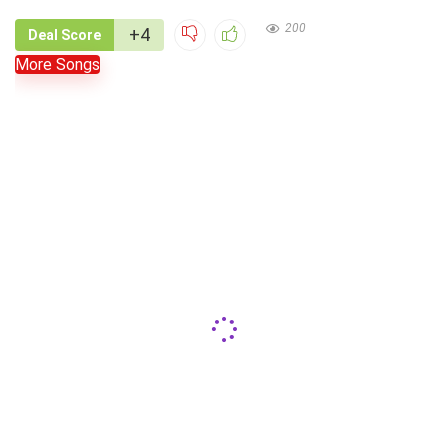
200
+4
Deal Score
More Songs