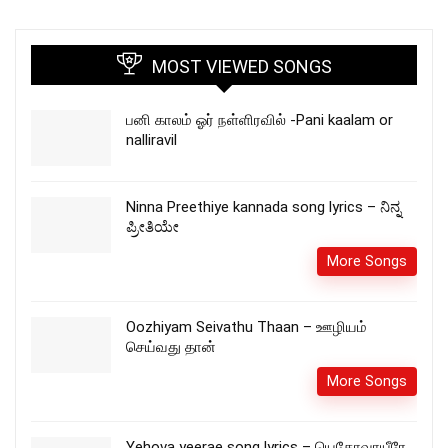
MOST VIEWED SONGS
பனி காலம் ஓர் நள்ளிரவில் -Pani kaalam or
nalliravil
Ninna Preethiye kannada song lyrics – ನಿನ್ನ
ಪ್ರೀತಿಯೇ
More Songs
Oozhiyam Seivathu Thaan – ஊழியம்
செய்வது தான்
More Songs
Yehova yeerae song lyrics – யெகோவாயீரே