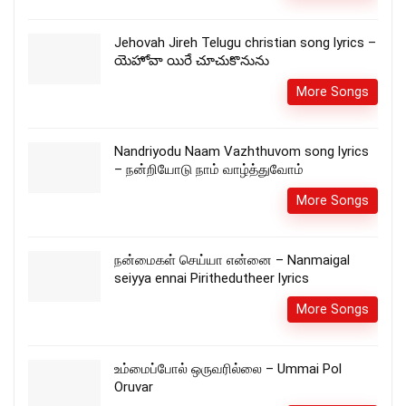
Jehovah Jireh Telugu christian song lyrics –
యెహోవా యిరే చూచుకొనును
More Songs
Nandriyodu Naam Vazhthuvom song lyrics
– நன்றியோடு நாம் வாழ்த்துவோம்
More Songs
நன்மைகள் செய்யா என்னை – Nanmaigal
seiyya ennai Pirithedutheer lyrics
More Songs
உம்மைப்போல் ஒருவரில்லை – Ummai Pol
Oruvar