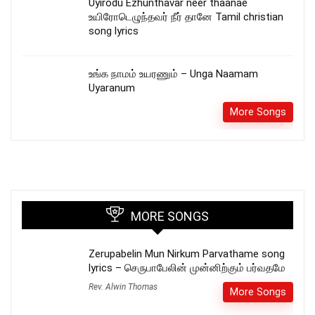
Uyirodu Ezhunthavar neer thaanae
உயிரோடெழுந்தவர் நீர் தானே Tamil christian
song lyrics
உங்க நாமம் உயரணும் – Unga Naamam
Uyaranum
More Songs
MORE SONGS
Zerupabelin Mun Nirkum Parvathame song
lyrics – செருபாபேலின் முன்னிற்கும் பர்வதமே
Rev. Alwin Thomas
More Songs