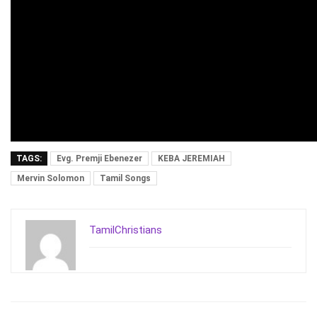
TAGS:
Evg. Premji Ebenezer
KEBA JEREMIAH
Mervin Solomon
Tamil Songs
TamilChristians