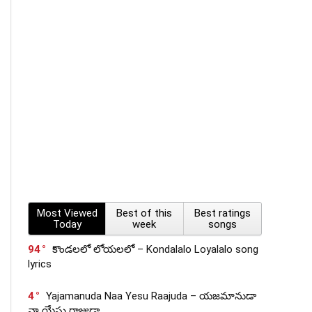
Most Viewed
Best of this
Best ratings
Today
week
songs
94
కొండలలో లోయలలో – Kondalalo Loyalalo song
lyrics
4
Yajamanuda Naa Yesu Raajuda – యజమానుడా
నా యేసు రాజుడా