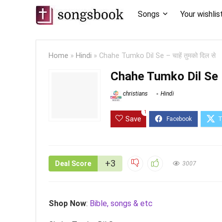
Songs
Your wishlis
Home
»
Hindi
»
Chahe Tumko Dil Se – चाहें तुमको दिल से
Chahe Tumko Dil Se – च
christians
Hindi
1
Save
+3
Deal Score
3007
Shop Now
:
Bible, songs & etc