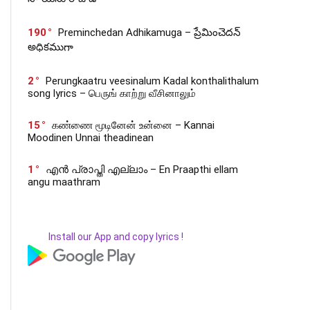
190
Preminchedan Adhikamuga – ప్రేమించెదన్
అధికముగా
2
Perungkaatru veesinalum Kadal konthalithalum
song lyrics – பெருங் காற்று வீசினாலும்
15
கண்ணை மூடினேன் உன்னை – Kannai
Moodinen Unnai theadinean
1
എൻ പ്രാപ്തി എല്ലാം – En Praapthi ellam
angu maathram
Install our App and copy lyrics !