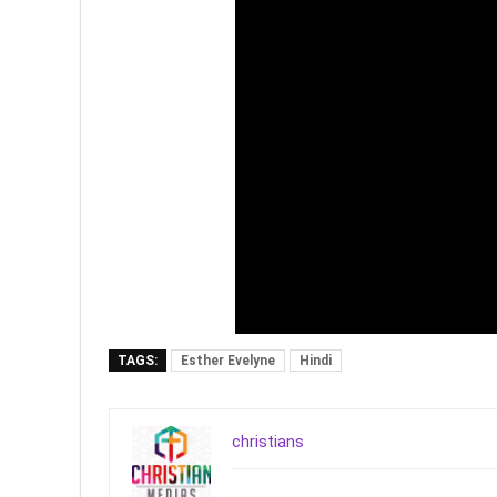
TAGS:
Esther Evelyne
Hindi
christians