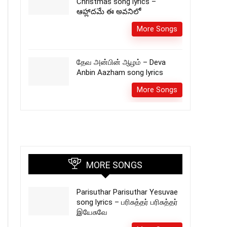
Christmas song lyrics –
ఆహ్లాదమే ఈ అవనిలో
More Songs
தேவ அன்பின் ஆழம் – Deva
Anbin Aazham song lyrics
More Songs
MORE SONGS
Parisuthar Parisuthar Yesuvae
song lyrics – பரிசுத்தர் பரிசுத்தர்
இயேசுவே