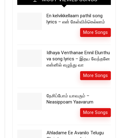
En kelvikkellaam pathil song
lyrics – என் கேள்விக்கெல்லாம்
More Songs
Idhaya Venthanae Ennil Elunthu
va song lyrics – இதய வேந்தனே
என்னில் எழுந்து வா
More Songs
நேசிப்போம் யாவரும் –
Neasippoam Yaavarum
More Songs
Ahladame Ee Avanilo Telugu