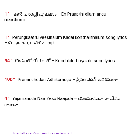
1
എൻ പ്രാപ്തി എല്ലാം – En Praapthi ellam angu
maathram
1
Perungkaatru veesinalum Kadal konthalithalum song lyrics
– பெருங் காற்று வீசினாலும்
94
కొండలలో లోయలలో – Kondalalo Loyalalo song lyrics
190
Preminchedan Adhikamuga – ప్రేమించెదన్ అధికముగా
4
Yajamanuda Naa Yesu Raajuda – యజమానుడా నా యేసు
రాజుడా
Install our App and copy lyrics !