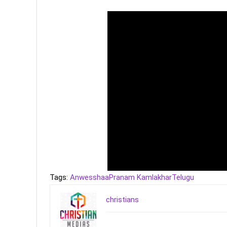
Tags:
Anwesshaa
Pranam Kamlakhar
Telugu
christians