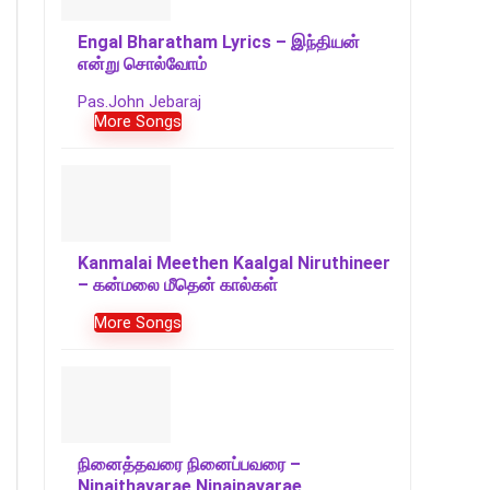
Engal Bharatham Lyrics – இந்தியன்
என்று சொல்வோம்
Pas.John Jebaraj
More Songs
Kanmalai Meethen Kaalgal Niruthineer
– கன்மலை மீதென் கால்கள்
More Songs
நினைத்தவரை நினைப்பவரை –
Ninaithavarae Ninaipavarae