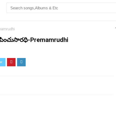
emamrudhi
డిపించుసారధి-Premamrudhi