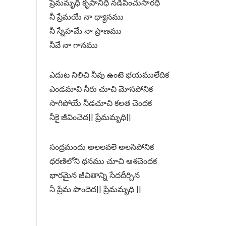
ప్రేమమృధి కృపానిధీ నడిపించుసారధి
నీ ప్రేమయే నా ధ్యానము
నీ స్నేహమే నా ప్రాణము
నీవే నా గానము
ఎదుట నిలిచి నీవు ఉంటె భయములేదిక
ఎండమావి నీరు చూచి మోసపోనిక
సాగిపోయే నీడచూచి కలత చెందక
నీకై జీవించెద|| ప్రేమమృధి||
సంద్రమందు అలలవలె అలసిపోనిక
ధరణిలోని ధనము చూచి ఆశచెందక
భారమైన జీవితాన్ని సేదదీర్చిన
నీ ప్రేమ పొందెద|| ప్రేమమృధి ||