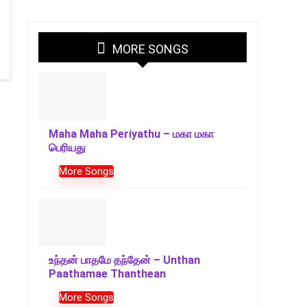
MORE SONGS
Maha Maha Periyathu – மகா மகா
பெரியது
More Songs
உந்தன் பாதமே தந்தேன் – Unthan
Paathamae Thanthean
More Songs