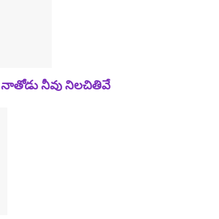
నాతోడు నీవు నిలచితివే