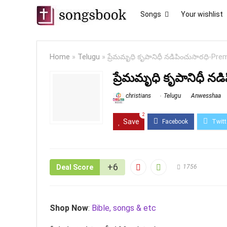
Songs
Your wishlist
Home
»
Telugu
»
ప్రేమమృధి కృపానిధీ నడిపించుసారధి-Pr
ప్రేమమృధి కృపానిధీ న
christians
Telugu
Anwesshaa
2
Save
+6
Deal Score
1756
Shop Now
:
Bible, songs & etc