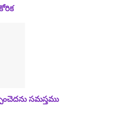
ోరిక
ంచెదను సమస్తము