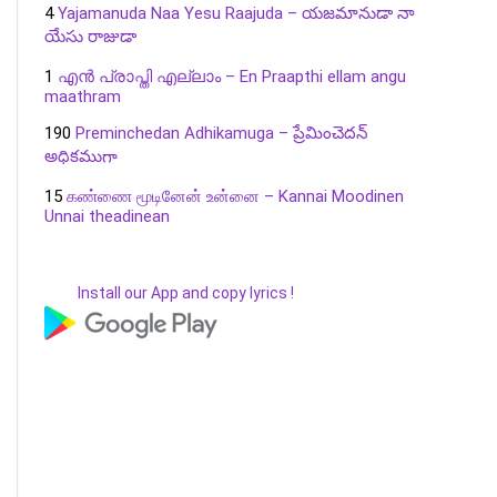
4
Yajamanuda Naa Yesu Raajuda – యజమానుడా నా
యేసు రాజుడా
1
എൻ പ്രാപ്തി എല്ലാം – En Praapthi ellam angu
maathram
190
Preminchedan Adhikamuga – ప్రేమించెదన్
అధికముగా
15
கண்ணை மூடினேன் உன்னை – Kannai Moodinen
Unnai theadinean
Install our App and copy lyrics !